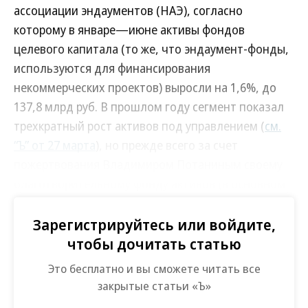
ассоциации эндаументов (НАЭ), согласно
которому в январе—июне активы фондов
целевого капитала (то же, что эндаумент-фонды,
используются для финансирования
некоммерческих проектов) выросли на 1,6%, до
137,8 млрд руб. В прошлом году сегмент показал
трехкратный рост активов под управлением (
см.
“Ъ” от 27 марта
), но прежде всего за счет
пожертвования Владимиром Потаниным своему
благотворительному фонду активов (в основном
акций Росбанка) на сумму свыше 90 млрд руб.
Общее количество эндаумент-фондов с начала
Зарегистрируйтесь или войдите,
года выросло на девять — до 314.
чтобы дочитать статью
Это бесплатно и вы сможете читать все
Рынок вернулся к «эволюционному росту»,
закрытые статьи «Ъ»
которому предшествовал аномально