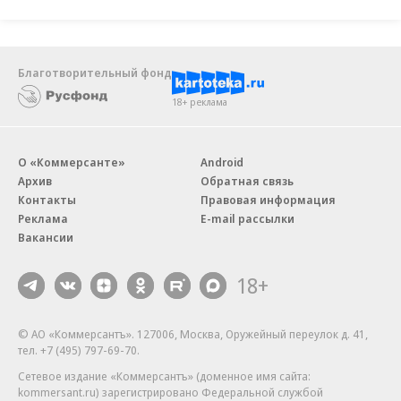
«В ситуации экономической неопределенности
потребности благополучателей в финансовой
Благотворительный фонд
поддержке растут, а объемы пожертвований
18+ реклама
снижаются. Часто барьером для создания новых
эндаументов служат организационные сложности
и высокая стоимость их содержания»,— поясняет
О «Коммерсанте»
Android
Архив
Обратная связь
директор эндаумент-фонда «Филантроп»
Контакты
Правовая информация
Людмила Пантелеева.
Реклама
E-mail рассылки
Вакансии
Однако в целом рынок ценных бумаг
18+
продемонстрировал очень хорошую динамику,
которая позитивно сказалась на результатах
управления фондами целевого капитала. За
© АО «Коммерсантъ». 127006, Москва, Оружейный переулок д. 41,
тел. +7 (495) 797-69-70.
первое полугодие индекс Московской биржи
Сетевое издание «Коммерсантъ» (доменное имя сайта:
вырос на 30%, индекс гособлигаций — на 2,8%,
kommersant.ru) зарегистрировано Федеральной службой