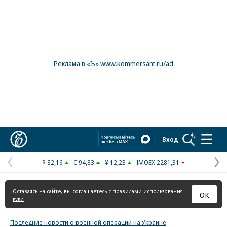
Реклама в «Ъ» www.kommersant.ru/ad
Коммерсантъ
Вход
$ 82,16
€ 94,83
¥ 12,23
IMOEX 2281,31
Предыдущая
С
страница
с
Оставаясь на сайте, вы соглашаетесь с
правилами использования
ОК
куки
Последние новости о военной операции на Украине