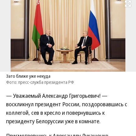
Развернуть на
Зато ближе уже некуда
Фото: пресс-служба президента РФ
— Уважаемый Александр Григорьевич! —
воскликнул президент России, поздоровавшись с
коллегой, сев в кресло и повернувшись к
президенту Белоруссии уже в комнате.
Присмотревшись к Александру Лукашенко,