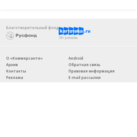
Благотворительный фонд
18+ реклама
О «Коммерсанте»
Android
Архив
Обратная связь
Контакты
Правовая информация
Реклама
E-mail рассылки
Вакансии
18+
© АО «Коммерсантъ». 127006, Москва, Оружейный переулок д. 41,
тел. +7 (495) 797-69-70.
Сетевое издание «Коммерсантъ» (доменное имя сайта:
kommersant.ru) зарегистрировано Федеральной службой