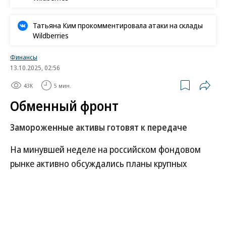
Татьяна Ким прокомментировала атаки на склады
Wildberries
Финансы
13.10.2025, 02:56
43K
5 мин.
Обменный фронт
Замороженные активы готовят к передаче
На минувшей неделе на российском фондовом
рынке активно обсуждались планы крупных
российских брокеров провести обмен
замороженных иностранных ценных бумаг (ИЦБ),
принадлежащих их клиентам, на российские
активы, принадлежащие иностранным