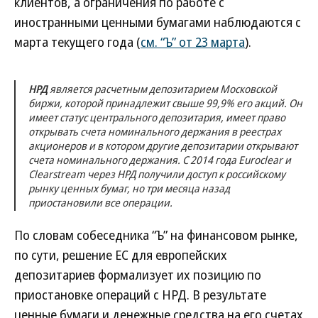
клиентов, а ограничения по работе с
иностранными ценными бумагами наблюдаются с
марта текущего года (
см. “Ъ” от 23 марта
).
НРД
является расчетным депозитарием Московской
биржи, которой принадлежит свыше 99,9% его акций. Он
имеет статус центрального депозитария, имеет право
открывать счета номинального держания в реестрах
акционеров и в котором другие депозитарии открывают
счета номинального держания. С 2014 года Euroclear и
Clearstream через НРД получили доступ к российскому
рынку ценных бумаг, но три месяца назад
приостановили все операции.
По словам собеседника “Ъ” на финансовом рынке,
по сути, решение ЕС для европейских
депозитариев формализует их позицию по
приостановке операций с НРД. В результате
ценные бумаги и денежные средства на его счетах