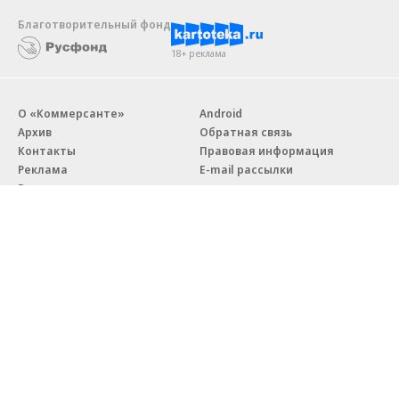
Благотворительный фонд
18+ реклама
О «Коммерсанте»
Android
Архив
Обратная связь
Контакты
Правовая информация
Реклама
E-mail рассылки
Вакансии
18+
© АО «Коммерсантъ». 127006, Москва, Оружейный переулок д. 41,
тел. +7 (495) 797-69-70.
Сетевое издание «Коммерсантъ» (доменное имя сайта:
kommersant.ru) зарегистрировано Федеральной службой
по надзору в сфере связи, информационных технологий и массовых
коммуникаций (Роскомнадзор), регистрационный номер и дата
принятия решения о регистрации: серия
Эл № ФС77-76922