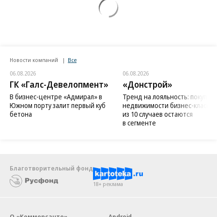
Новости компаний
Все
06.08.2026
06.08.2026
ГК «Галс-Девелопмент»
«Донстрой»
В бизнес-центре «Адмирал» в
Тренд на лояльность: покупат
Южном порту залит первый куб
недвижимости бизнес-класса в
бетона
из 10 случаев остаются
в сегменте
Благотворительный фонд
18+ реклама
О «Коммерсанте»
Android