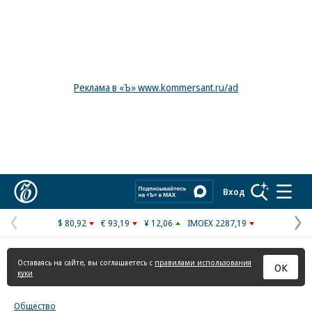
Реклама в «Ъ» www.kommersant.ru/ad
Коммерсантъ
Вход
$ 80,92
€ 93,19
¥ 12,06
IMOEX 2287,19
Предыдущая
С
страница
с
Оставаясь на сайте, вы соглашаетесь с
правилами использования
ОК
куки
Общество