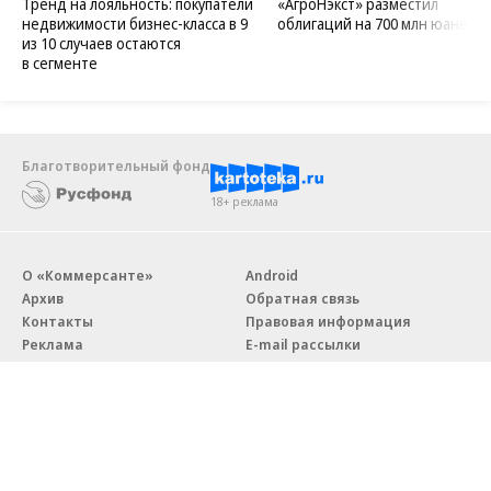
Тренд на лояльность: покупатели
«АгроНэкст» разместил
недвижимости бизнес-класса в 9
облигаций на 700 млн юаней
из 10 случаев остаются
в сегменте
Благотворительный фонд
18+ реклама
О «Коммерсанте»
Android
Архив
Обратная связь
Контакты
Правовая информация
Реклама
E-mail рассылки
Вакансии
18+
© АО «Коммерсантъ». 127006, Москва, Оружейный переулок д. 41,