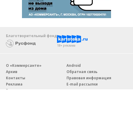
Благотворительный фонд
18+ реклама
О «Коммерсанте»
Android
Архив
Обратная связь
Контакты
Правовая информация
Реклама
E-mail рассылки
Вакансии
18+
© АО «Коммерсантъ». 127006, Москва, Оружейный переулок д. 41,
тел. +7 (495) 797-69-70.