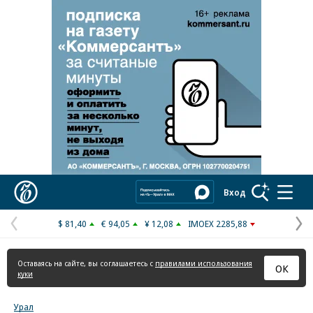
Реклама в «Ъ» www.kommersant.ru/ad
Коммерсантъ
Вход
$ 81,40
€ 94,05
¥ 12,08
IMOEX 2285,88
Предыдущая
С
страница
с
Оставаясь на сайте, вы соглашаетесь с
правилами использования
ОК
куки
Урал