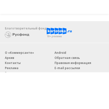
Благотворительный фонд
18+ реклама
О «Коммерсанте»
Android
Архив
Обратная связь
Контакты
Правовая информация
Реклама
E-mail рассылки
Вакансии
18+
© АО «Коммерсантъ». 127006, Москва, Оружейный переулок д. 41,
тел. +7 (495) 797-69-70.