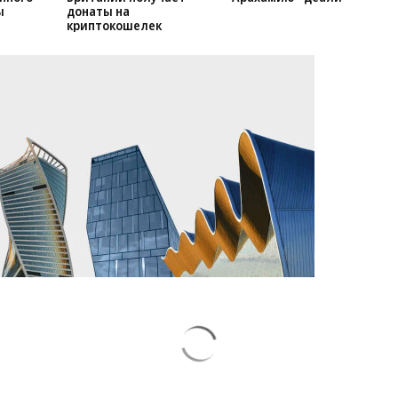
ил об
Министр обороны
НАБУ взялось за
нного
Британии получает
Арахамию - деали
ы
донаты на
криптокошелек