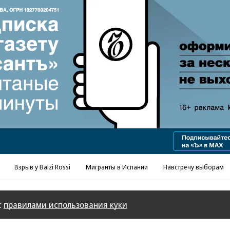
Реклама в «Ъ» www.kommersant.ru/ad
Взрыв у Balzi Rossi
Мигранты в Испании
Навстречу выборам
с
правилами использования куки