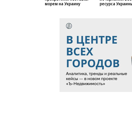
Страны НАТО
Залужный заяв
прекратили поставки
исчерпании вое
морем на Украину
ресурса Украин