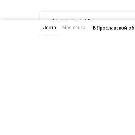
Лента
Моя лента
В Ярославской об
Новости компаний
Все
06.08.2026
05.
ПАО «ВымпелКом»
П
«Билайн» расширил сеть между
Bee
крупнейшими дата-центрами Москвы
хол
дан
Благотворительный фонд
О «Коммер
Архив
Контакты
18+ реклама