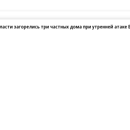
ласти загорелись три частных дома при утренней атаке 
08.2026
05.08.2026
АО «ВымпелКом»
АО «Банк ДОМ.РФ»
line Cloud и PlatformCraft запустили
Банк ДОМ.РФ в 2,5 раза нарастил
одное S3-хранилище для архивных
объемы кредитования подрядчико
ных бизнеса
ИЖС с эскроу
санте»
Реклама
Обратная связь
Вакансии
Правовая информация
Android
E-mail рассылки