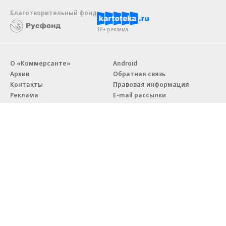
Благотворительный фонд
18+ реклама
О «Коммерсанте»
Android
Архив
Обратная связь
Контакты
Правовая информация
Реклама
E-mail рассылки
Вакансии
18+
© АО «Коммерсантъ». 127006, Москва, Оружейный переулок д. 41,
тел. +7 (495) 797-69-70.
Сетевое издание «Коммерсантъ» (доменное имя сайта:
kommersant.ru) зарегистрировано Федеральной службой
по надзору в сфере связи, информационных технологий и массовых
коммуникаций (Роскомнадзор), регистрационный номер и дата
принятия решения о регистрации: серия
Эл № ФС77-76922