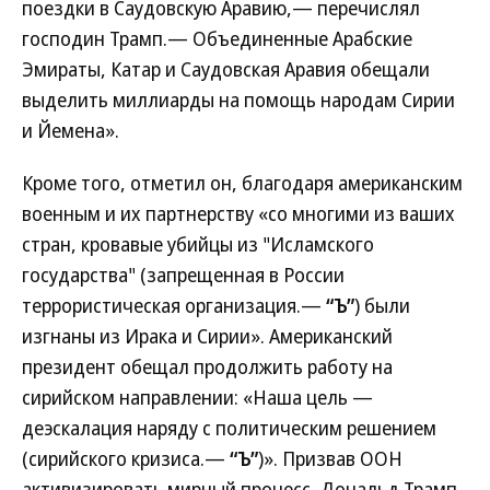
поездки в Саудовскую Аравию,— перечислял
господин Трамп.— Объединенные Арабские
Эмираты, Катар и Саудовская Аравия обещали
выделить миллиарды на помощь народам Сирии
и Йемена».
Кроме того, отметил он, благодаря американским
военным и их партнерству «со многими из ваших
стран, кровавые убийцы из "Исламского
государства" (запрещенная в России
террористическая организация.—
“Ъ”
) были
изгнаны из Ирака и Сирии». Американский
президент обещал продолжить работу на
сирийском направлении: «Наша цель —
деэскалация наряду с политическим решением
(сирийского кризиса.—
“Ъ”
)». Призвав ООН
активизировать мирный процесс, Дональд Трамп