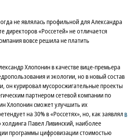
когда не являлась профильной для Александра
ете директоров «Россетей» не отличается
компания вовсе решила не платить
лександр Хлопонин в качестве вице-премьера
едропользования и экологии, но в новый состав
ти, он курировал мусоросжигательные проекты
егическим партнером сетевой компании по
дин Хлопонин сможет улучшить их
етендует на 30% в «Россетях», но, как заявлял
в
о холдинга Павел Ливинский, наиболее
ации программы цифровизации стоимостью