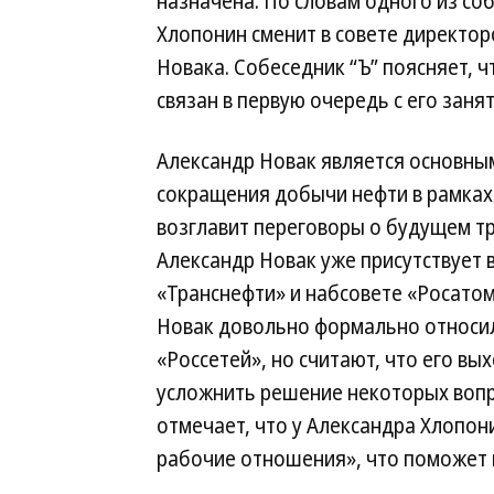
назначена. По словам одного из соб
Хлопонин сменит в совете директор
Новака. Собеседник “Ъ” поясняет, ч
связан в первую очередь с его заня
Александр Новак является основны
сокращения добычи нефти в рамках
возглавит переговоры о будущем тра
Александр Новак уже присутствует 
«Транснефти» и набсовете «Росатом
Новак довольно формально относилс
«Россетей», но считают, что его вы
усложнить решение некоторых вопро
отмечает, что у Александра Хлопон
рабочие отношения», что поможет г