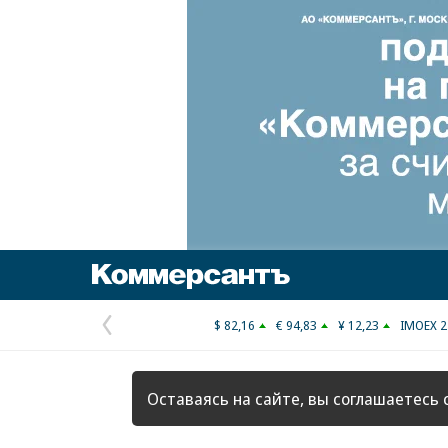
Коммерсантъ
$ 82,16
€ 94,83
¥ 12,23
IMOEX 2
Предыдущая
страница
Оставаясь на сайте, вы соглашаетесь 