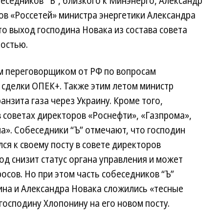
еседников “Ъ”, близкого к Минэнерго, Александр
ов «Россетей» министра энергетики Александра
то выход господина Новака из состава совета
тостью.
м переговорщиком от РФ по вопросам
 сделки ОПЕК+. Также этим летом министр
нзита газа через Украину. Кроме того,
в советах директоров «Роснефти», «Газпрома»,
а». Собеседники “Ъ” отмечают, что господин
я к своему посту в совете директоров
ход снизит статус органа управления и может
сов. Но при этом часть собеседников “Ъ”
ина и Александра Новака сложились «тесные
осподину Хлопонину на его новом посту.