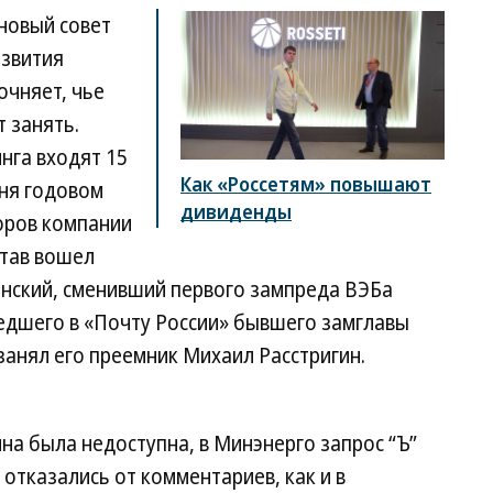
 новый совет
азвития
очняет, чье
 занять.
нга входят 15
Как «Россетям» повышают
ня годовом
дивиденды
оров компании
став вошел
инский, сменивший первого зампреда ВЭБа
дшего в «Почту России» бывшего замглавы
анял его преемник Михаил Расстригин.
а была недоступна, в Минэнерго запрос “Ъ”
отказались от комментариев, как и в