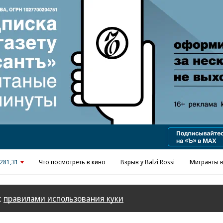
Реклама в «Ъ» www.kommersant.ru/ad
281,31
Что посмотреть в кино
Взрыв у Balzi Rossi
Мигранты в
с
правилами использования куки