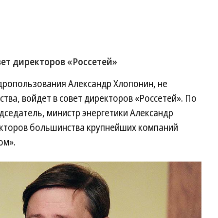
вет директоров «Россетей»
дропользования Александр Хлопонин, не
тва, войдет в совет директоров «Россетей». По
едседатель, министр энергетики Александр
ректоров большинства крупнейших компаний
ом».