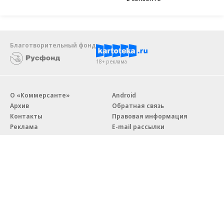
Благотворительный фонд
18+ реклама
О «Коммерсанте»
Android
Архив
Обратная связь
Контакты
Правовая информация
Реклама
E-mail рассылки
Вакансии
18+
© АО «Коммерсантъ». 127006, Москва, Оружейный переулок д. 41,
тел. +7 (495) 797-69-70.
Сетевое издание «Коммерсантъ» (доменное имя сайта:
kommersant.ru) зарегистрировано Федеральной службой