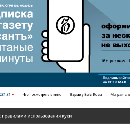
Реклама в «Ъ» www.kommersant.ru/ad
281,31
Что посмотреть в кино
Взрыв у Balzi Rossi
Мигранты в
с
правилами использования куки