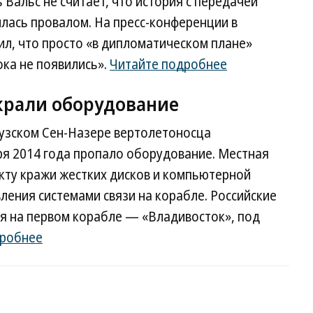
альс не считает, что история с передачей
илась провалом. На пресс-конференции в
нил, что просто «в дипломатическом плане»
ока не появились».
Читайте подробнее
 украли оборудование
цузском Сен-Назере вертолетоносца
бря 2014 года пропало оборудование. Местная
кту кражи жестких дисков и компьютерной
ения системами связи на корабле. Российские
я на первом корабле — «Владивосток», под
дробнее