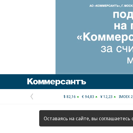
Коммерсантъ
$ 82,16
€ 94,83
¥ 12,23
IMOEX 2
Предыдущая
страница
Оставаясь на сайте, вы соглашаетесь 