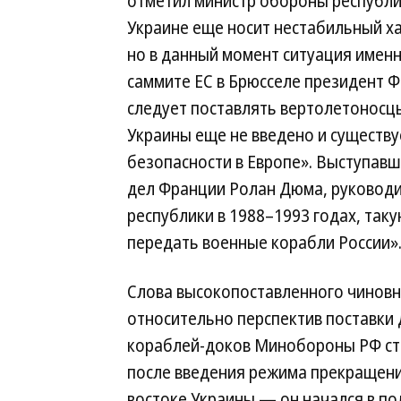
отметил министр обороны республи
Украине еще носит нестабильный ха
но в данный момент ситуация именн
саммите ЕС в Брюсселе президент Ф
следует поставлять вертолетоносцы
Украины еще не введено и существуе
безопасности в Европе». Выступав
дел Франции Ролан Дюма, руковод
республики в 1988–1993 годах, так
передать военные корабли России»
Слова высокопоставленного чинов
относительно перспектив поставки 
кораблей-доков Минобороны РФ ст
после введения режима прекращени
востоке Украины — он начался в по