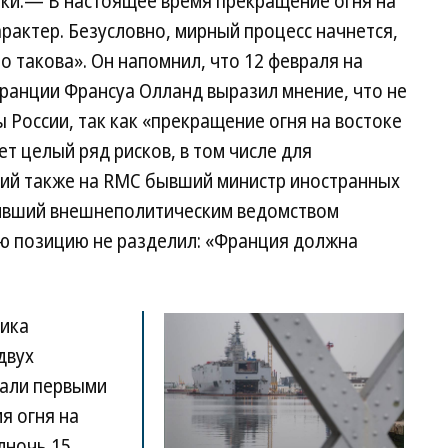
ки.— В настоящее время прекращение огня на
рактер. Безусловно, мирный процесс начнется,
о такова». Он напомнил, что 12 февраля на
ранции Франсуа Олланд выразил мнение, что не
 России, так как «прекращение огня на востоке
т целый ряд рисков, в том числе для
ший также на RMC бывший министр иностранных
ивший внешнеполитическим ведомством
ую позицию не разделил: «Франция должна
.
ника
двух
али первыми
я огня на
лночь 15