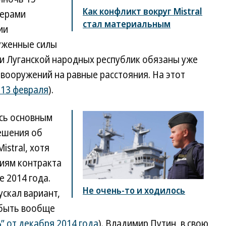
Как конфликт вокруг Mistral
дерами
стал материальным
ии
уженные силы
и Луганской народных республик обязаны уже
 вооружений на равные расстояния. На этот
т 13 февраля
).
ись основным
ешения об
istral, хотя
иям контракта
 2014 года.
Не очень-то и ходилось
ускал вариант,
 быть вообще
Ъ” от декабря 2014 года
). Владимир Путин, в свою