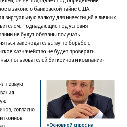
целей, он не подпадает под определение
ое в законе о банковской тайне США.
я виртуальную валюту для инвестиций в личных
авителем. Подпадающие под условия
пании не будут обязаны получать
няться законодательству по борьбе с
нское казначейство не будет проверять
ных пользователей биткоинов и компании-
ял первую
ования
вую
нов, согласно
биткоинов
«Основной спрос на
мы,