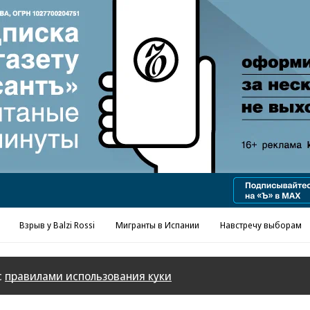
Реклама в «Ъ» www.kommersant.ru/ad
Взрыв у Balzi Rossi
Мигранты в Испании
Навстречу выборам
с
правилами использования куки