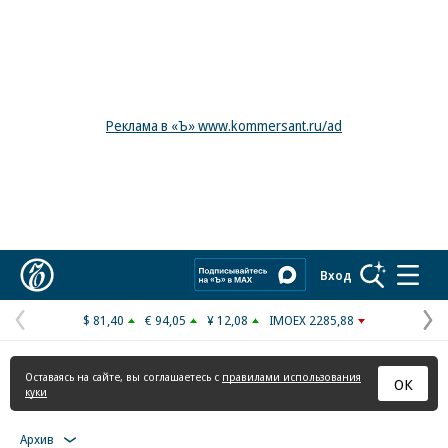
Реклама в «Ъ» www.kommersant.ru/ad
Коммерсантъ
Вход
$ 81,40
€ 94,05
¥ 12,08
IMOEX 2285,88
Предыдущая
С
страница
с
Оставаясь на сайте, вы соглашаетесь с
правилами использования
ОК
куки
Архив