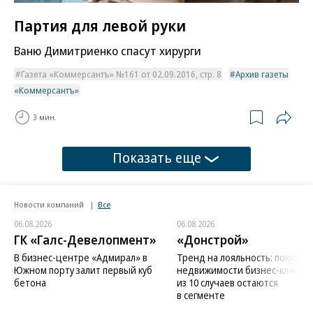
Партия для левой руки
Ваню Димитриенко спасут хирурги
Газета «Коммерсантъ» №161 от 02.09.2016, стр. 8
Архив газеты
«Коммерсантъ»
3 мин.
Показать еще
Новости компаний
Все
06.08.2026
06.08.2026
ГК «Галс-Девелопмент»
«Донстрой»
В бизнес-центре «Адмирал» в
Тренд на лояльность: покупат
Южном порту залит первый куб
недвижимости бизнес-класса в
бетона
из 10 случаев остаются
в сегменте