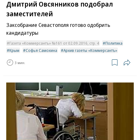
Дмитрий Овсянников подобрал
заместителей
Заксобрание Севастополя готово одобрить
кандидатуры
Газета «Коммерсантъ» №161 от 02.09.2016, стр. 4
Политика
Крым
Софья Самохина
Архив газеты «Коммерсантъ»
3 мин.