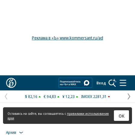
Реклама в «Ъ» www.kommersant.ru/ad
Коммерсантъ
Вход
$ 82,16
€ 94,83
¥ 12,23
IMOEX 2281,31
Предыдущая
С
страница
с
Оставаясь на сайте, вы соглашаетесь с
правилами использования
ОК
куки
Архив