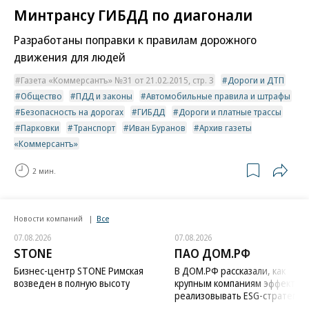
Минтрансу ГИБДД по диагонали
Разработаны поправки к правилам дорожного
движения для людей
Газета «Коммерсантъ» №31 от 21.02.2015, стр. 3
Дороги и ДТП
Общество
ПДД и законы
Автомобильные правила и штрафы
Безопасность на дорогах
ГИБДД
Дороги и платные трассы
Парковки
Транспорт
Иван Буранов
Архив газеты
«Коммерсантъ»
2 мин.
Новости компаний
Все
07.08.2026
07.08.2026
STONE
ПАО ДОМ.РФ
Бизнес-центр STONE Римская
В ДОМ.РФ рассказали, как
возведен в полную высоту
крупным компаниям эффектив
реализовывать ESG-стратегию