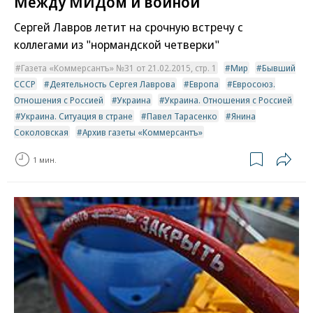
Между МИДом и войной
Сергей Лавров летит на срочную встречу с
коллегами из "нормандской четверки"
Газета «Коммерсантъ» №31 от 21.02.2015, стр. 1
Мир
Бывший
СССР
Деятельность Сергея Лаврова
Европа
Евросоюз.
Отношения с Россией
Украина
Украина. Отношения с Россией
Украина. Ситуация в стране
Павел Тарасенко
Янина
Соколовская
Архив газеты «Коммерсантъ»
1 мин.