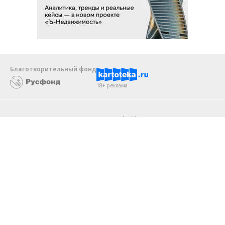
Благотворительный фонд
18+ реклама
О «Коммерсанте»
Android
Архив
Обратная связь
Контакты
Правовая информация
Реклама
E-mail рассылки
Вакансии
18+
© АО «Коммерсантъ». 127006, Москва, Оружейный переулок д. 41,
тел. +7 (495) 797-69-70.