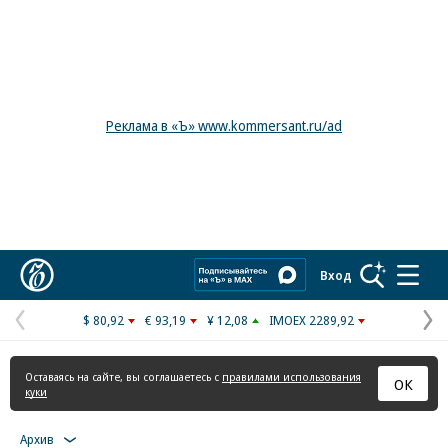
Реклама в «Ъ» www.kommersant.ru/ad
Коммерсантъ
Вход
$ 80,92
€ 93,19
¥ 12,08
IMOEX 2289,92
Предыдущая
С
страница
с
Оставаясь на сайте, вы соглашаетесь с
правилами использования
ОК
куки
Архив