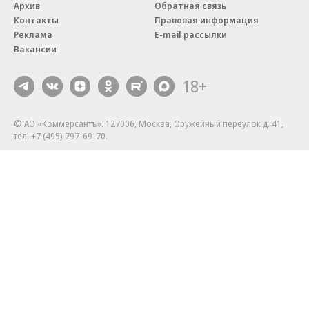
Архив
Обратная связь
Контакты
Правовая информация
Реклама
E-mail рассылки
Вакансии
18+
© АО «Коммерсантъ». 127006, Москва, Оружейный переулок д. 41,
тел. +7 (495) 797-69-70.
Сетевое издание «Коммерсантъ» (доменное имя сайта:
kommersant.ru) зарегистрировано Федеральной службой
по надзору в сфере связи, информационных технологий и массовых
коммуникаций (Роскомнадзор), регистрационный номер и дата
принятия решения о регистрации: серия
Эл № ФС77-76922
от 11 октября 2019 г.
Партнерские проекты/материалы, новости компаний, материалы
с пометкой «Промо» и «Официальное сообщение» опубликованы
на коммерческой основе.
На kommersant.ru применяются рекомендательные технологии.
Подробнее