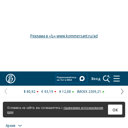
Реклама в «Ъ» www.kommersant.ru/ad
Коммерсантъ
Вход
$ 80,92
€ 93,19
¥ 12,08
IMOEX 2309,21
Предыдущая
С
страница
с
Оставаясь на сайте, вы соглашаетесь с
правилами использования
ОК
куки
Архив