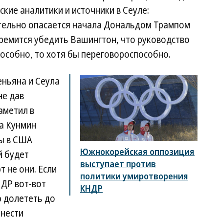
кие аналитики и источники в Сеуле:
тельно опасается начала Дональдом Трампом
ремится убедить Вашингтон, что руководство
особно, то хотя бы переговороспособно.
ньяна и Сеула
не дав
аметил в
та Кунмин
ы в США
Южнокорейская оппозиция
й будет
выступает против
 не они. Если
политики умиротворения
НДР вот-вот
КНДР
ю долететь до
анести