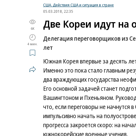
США. Действия США и ситуация в стране
05.03.2018, 22:35
Две Кореи идут на 
6K
Делегация переговорщиков из Сеу
4 мин.
лет
Южная Корея впервые за десять ле
Именно это пока стало главным ре
два враждующих государства неофи
Его основной задачей станет подго
Вашингтоном и Пхеньяном. Руковод
что, если переговоры не начнутся 
импульсивно начать на полуострове
прогресса закроется скоро: на нач
южнокорейские военные учения.