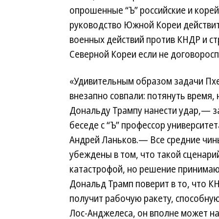
опрошенные “Ъ” российские и корейс
руководство Южной Кореи действи
военных действий против КНДР и ст
Северной Кореи если не договоросп
«Удивительным образом задачи Пхе
внезапно совпали: потянуть время, 
Дональду Трампу нанести удар,— з
беседе с “Ъ” профессор университе
Андрей Ланьков.— Все средние чин
убеждены в том, что такой сценари
катастрофой, но решение принимают
Дональд Трамп поверит в то, что К
получит рабочую ракету, способну
Лос-Анджелеса, он вполне может н