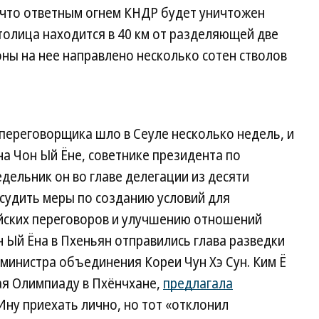
о что ответным огнем КНДР будет уничтожен
толица находится в 40 км от разделяющей две
оны на нее направлено несколько сотен стволов
переговорщика шло в Сеуле несколько недель, и
на Чон Ый Ёне, советнике президента по
дельник он во главе делегации из десяти
судить меры по созданию условий для
йских переговоров и улучшению отношений
 Ый Ёна в Пхеньян отправились глава разведки
министра объединения Кореи Чун Хэ Сун. Ким Ё
ая Олимпиаду в Пхёнчхане,
предлагала
ну приехать лично, но тот «отклонил