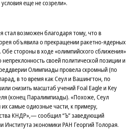
 условия еще не созрели».
 стал возможен благодаря тому, что в
орея объявила о прекращении ракетно-ядерных
. Обе стороны в ходе «олимпийского сближения»
непреклонность своей политической позиции и
 преддверии Олимпиады провела скромный (по
арад, в то время как Сеул и Вашингтон, по
или снизить масштаб учений Foal Eagle и Key
еля (конец Паралимпиады). «Похоже, Сеул
 их самые одиозные части, к примеру,
дства КНДР»,— сообщил “Ъ” заведующий
ии Института экономики РАН Георгий Толорая.