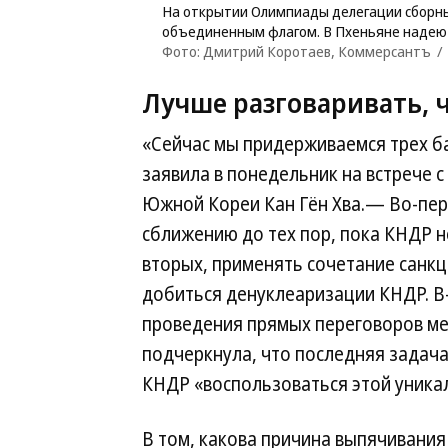
На открытии Олимпиады делегации сборны
объединенным флагом. В Пхеньяне надеютс
Фото: Дмитрий Коротаев, Коммерсантъ
Лучше разговаривать, 
«Сейчас мы придерживаемся трех б
заявила в понедельник на встрече 
Южной Кореи Кан Гён Хва.— Во-перв
сближению до тех пор, пока КНДР н
вторых, применять сочетание санкц
добиться денуклеаризации КНДР. В
проведения прямых переговоров м
подчеркнула, что последняя задача
КНДР «воспользоваться этой уника
В том, какова причина выпячивания