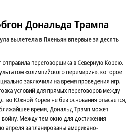
обгон Дональда Трампа
ла вылетела в Пхеньян впервые за десять
т отправила переговорщика в Северную Корею.
зультатом «олимпийского перемирия», которое
циально заключили на время проведения игр.
товка условий для прямых переговоров между
ство Южной Кореи не без основания опасается,
в ближайшее время, Дональд Трамп может
 войну. Между тем окно для достижения
ало апреля запланированы американо-