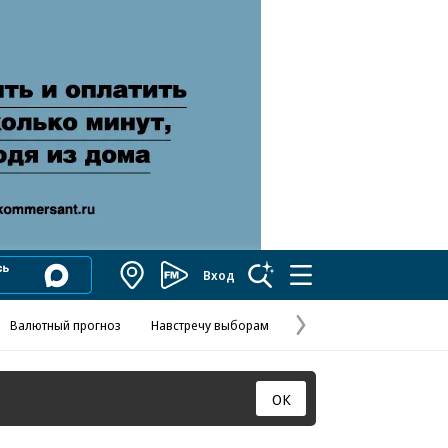
Вход
Коммерсантъ
FM
Валютный прогноз
Навстречу выборам
Скандал в FIFA
Названия опе
Колесников
Следующая
страница
ОК