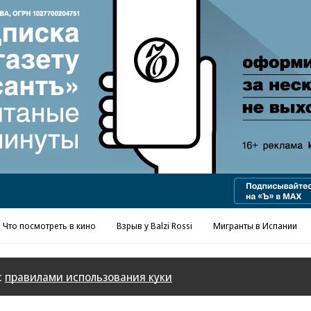
Реклама в «Ъ» www.kommersant.ru/ad
Что посмотреть в кино
Взрыв у Balzi Rossi
Мигранты в Испании
с
правилами использования куки