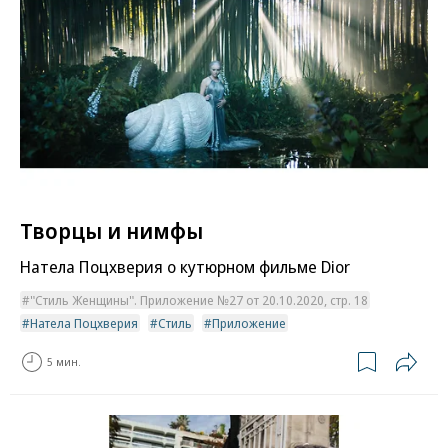
Творцы и нимфы
Натела Поцхверия о кутюрном фильме Dior
"Стиль Женщины". Приложение №27 от 20.10.2020, стр. 18
Натела Поцхверия
Стиль
Приложение
5 мин.