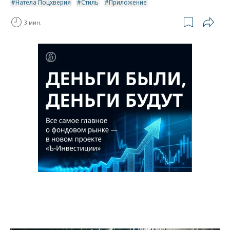
Натела Поцхверия
Стиль
Приложение
3 мин.