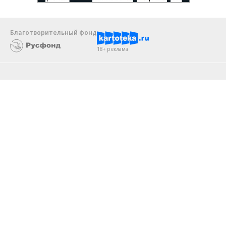
Благотворительный фонд
18+ реклама
О «Коммерсанте»
Android
Архив
Обратная связь
Контакты
Правовая информация
Реклама
E-mail рассылки
Вакансии
18+
© АО «Коммерсантъ». 127006, Москва, Оружейный переулок д. 41,
тел. +7 (495) 797-69-70.
Сетевое издание «Коммерсантъ» (доменное имя сайта:
kommersant.ru) зарегистрировано Федеральной службой
по надзору в сфере связи, информационных технологий и массовых