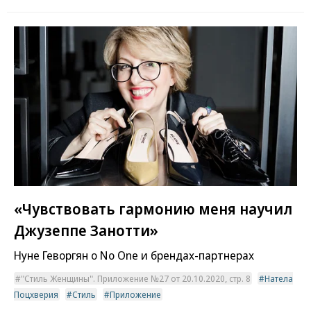
«Чувствовать гармонию меня научил
Джузеппе Занотти»
Нуне Геворгян о No One и брендах-партнерах
"Стиль Женщины". Приложение №27 от 20.10.2020, стр. 8
Натела
Поцхверия
Стиль
Приложение