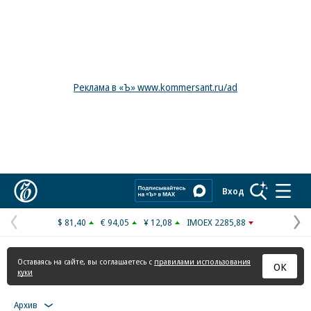
Реклама в «Ъ» www.kommersant.ru/ad
Коммерсантъ
Вход
$ 81,40
€ 94,05
¥ 12,08
IMOEX 2285,88
Предыдущая
С
страница
с
Оставаясь на сайте, вы соглашаетесь с
правилами использования
ОК
куки
Архив