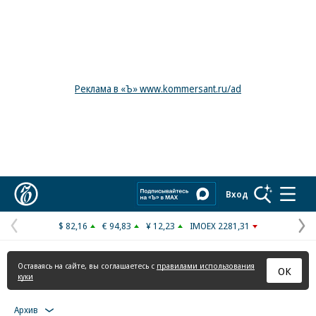
Реклама в «Ъ» www.kommersant.ru/ad
Коммерсантъ
Вход
$ 82,16
€ 94,83
¥ 12,23
IMOEX 2281,31
Предыдущая
С
страница
с
Оставаясь на сайте, вы соглашаетесь с
правилами использования
ОК
куки
Архив