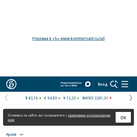
Реклама в «Ъ» www.kommersant.ru/ad
Коммерсантъ
Вход
$ 82,16
€ 94,83
¥ 12,23
IMOEX 2281,31
Предыдущая
С
страница
с
Оставаясь на сайте, вы соглашаетесь с
правилами использования
ОК
куки
Архив