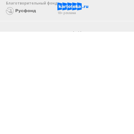
Благотворительный фонд
18+ реклама
О «Коммерсанте»
Android
Архив
Обратная связь
Контакты
Правовая информация
Реклама
E-mail рассылки
Вакансии
18+
© АО «Коммерсантъ». 127006, Москва, Оружейный переулок д. 41,
тел. +7 (495) 797-69-70.
Сетевое издание «Коммерсантъ» (доменное имя сайта:
kommersant.ru) зарегистрировано Федеральной службой
по надзору в сфере связи, информационных технологий и массовых
коммуникаций (Роскомнадзор), регистрационный номер и дата
принятия решения о регистрации: серия
Эл № ФС77-76922
от 11 октября 2019 г.