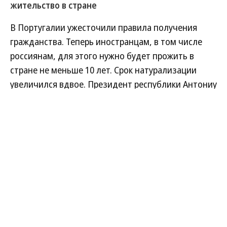
жительство в стране
В Португалии ужесточили правила получения
гражданства. Теперь иностранцам, в том числе
россиянам, для этого нужно будет прожить в
стране не меньше 10 лет. Срок натурализации
увеличился вдвое. Президент республики Антониу
Жозе Сегуру подписал соответствующий
документ с поправками.
Развернуть на
Читать полностью