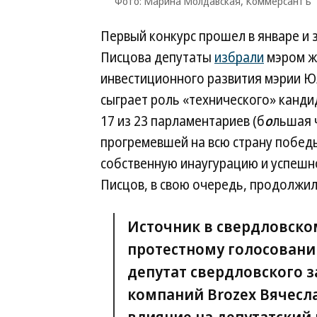
Фото: Марина Молдавская, Коммерсантъ
Первый конкурс прошел в январе и 
Писцова депутаты
избрали
мэром же
инвестиционного развития мэрии Ю
сыграет роль «технического» канди
17 из 23 парламентариев (б
о
льшая 
прогремевшей на всю страну побед
собственную инаугурацию и успеш
Писцов, в свою очередь, продолжил
Источник в свердловском
протестному голосовани
депутат свердловского 
компаний Brozex Вячесл
влияние на депутатский 