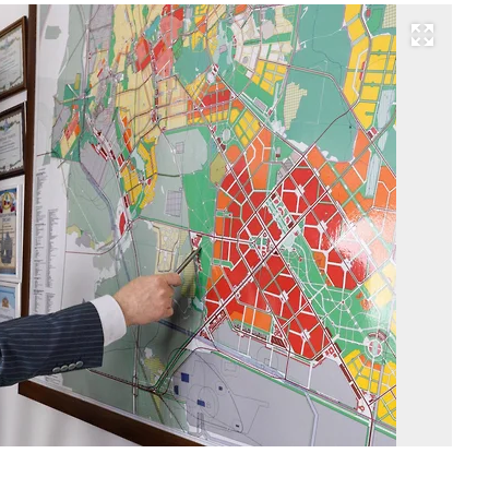
Развернуть на весь экран
Ев
Пи
Фо
М
Мо
Ко