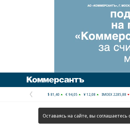
Коммерсантъ
$ 81,40
€ 94,05
¥ 12,08
IMOEX 2285,88
Предыдущая
страница
Оставаясь на сайте, вы соглашаетесь 