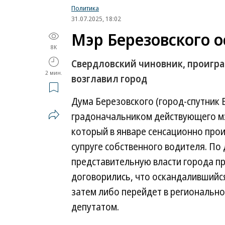
Политика
31.07.2025, 18:02
Мэр Березовского о
8K
Свердловский чиновник, проигра
2 мин.
возглавил город
Дума Березовского (город-спутник 
градоначальником действующего мэр
который в январе сенсационно про
супруге собственного водителя. По
представительную власти города п
договорились, что оскандалившийся
затем либо перейдет в регионально
депутатом.