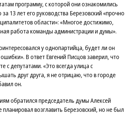
татам программу, с которой они ознакомились
о за 13 лет его руководства Березовский «прочно
иципалитетов области»: «Многое достижимо,
вная работа команды администрации и думы».
оинтересовался у однопартийца, будет ли он
ошибки». В ответ Евгений Писцов заверил, что
е с депутатами. «Это всегда улица с
шать друг друга, я не отрицаю, что в городе
авил он.
иям обратился председатель думы Алексей
е планировал возглавить Березовский, но не был