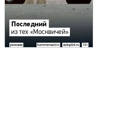
гений
сцов
то:
арина
лдавская,
ммерсантъ