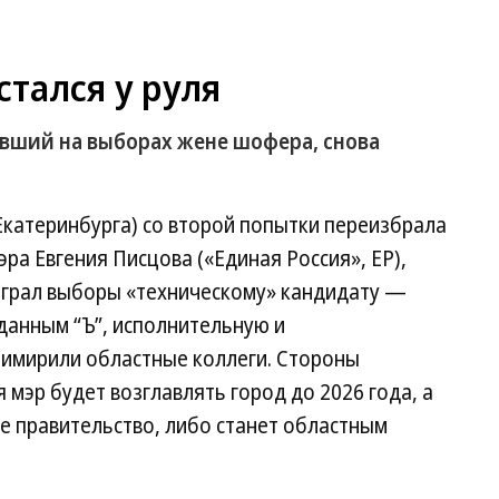
стался у руля
вший на выборах жене шофера, снова
Екатеринбурга) со второй попытки переизбрала
а Евгения Писцова («Единая Россия», ЕР),
играл выборы «техническому» кандидату —
 данным “Ъ”, исполнительную и
римирили областные коллеги. Стороны
 мэр будет возглавлять город до 2026 года, а
е правительство, либо станет областным