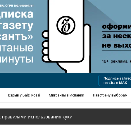
Реклама в «Ъ» www.kommersant.ru/ad
Взрыв у Balzi Rossi
Мигранты в Испании
Навстречу выборам
с
правилами использования куки