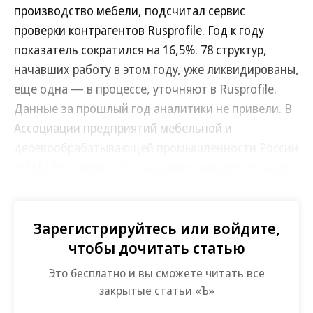
производство мебели, подсчитал сервис
проверки контрагентов Rusprofile. Год к году
показатель сократился на 16,5%. 78 структур,
начавших работу в этом году, уже ликвидированы,
еще одна — в процессе, уточняют в Rusprofile.
Данные за прошлый год аналитики не привели. В
Ассоциации предприятий мебельной и
деревообрабатывающей промышленности России
(АМДПР) говорят, что на рынок выходит меньше
компаний.
Александр Шестаков
, владелец и гендиректор Первой
Зарегистрируйтесь или войдите,
мебельной фабрики,
в интервью “Ъ”
в конце 2024 года:
чтобы дочитать статью
«Конкуренция очень высока. У нас огромное количество
мебельных компаний, особенно в малом бизнесе».
Это бесплатно и вы сможете читать все
закрытые статьи «Ъ»
В общей сложности, согласно Rusprofile, в России