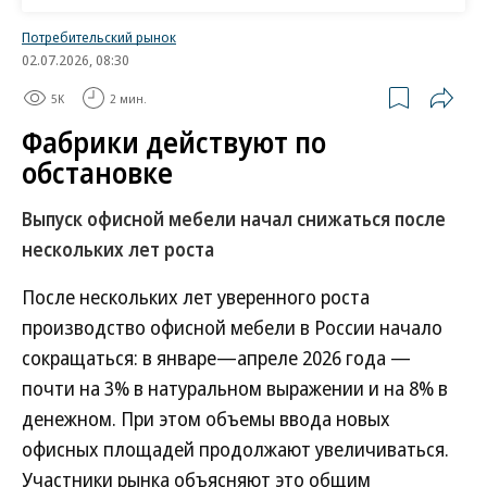
Потребительский рынок
Спрос на мебель снижается, констатирует
02.07.2026, 08:30
основатель Divan.ru Антон Макаров. Он считает,
5K
2 мин.
что компании активнее конкурируют за
Фабрики действуют по
оставшихся клиентов. Это продиктовано
обстановке
снижением спроса на жилье. Согласно Росреестру,
в апреле в Москве было зарегистрировано 6,6 тыс.
Выпуск офисной мебели начал снижаться после
сделок на первичном рынке и 11,4 тыс. на
нескольких лет роста
вторичном. Год к году значения сократились на
После нескольких лет уверенного роста
17% и 13% соответственно. Это привело к общему
производство офисной мебели в России начало
снижению активности проведения ремонтных
сокращаться: в январе—апреле 2026 года —
работ и спроса на DIY-товары. Рост рынка
почти на 3% в натуральном выражении и на 8% в
последних в этом году может замедлиться в два
денежном. При этом объемы ввода новых
раза (
см. “Ъ” от 16 апреля
).
офисных площадей продолжают увеличиваться.
Участники рынка объясняют это общим