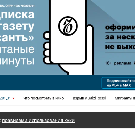
Реклама в «Ъ» www.kommersant.ru/ad
281,31
Что посмотреть в кино
Взрыв у Balzi Rossi
Мигранты в
с
правилами использования куки