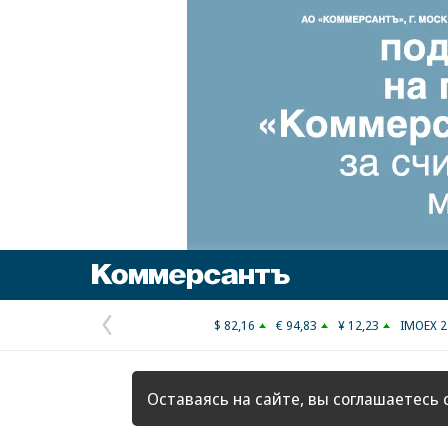
Коммерсантъ
$ 82,16
€ 94,83
¥ 12,23
IMOEX 2
Предыдущая
страница
Оставаясь на сайте, вы соглашаетесь 