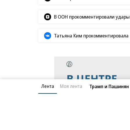
В ООН прокомментировали удары В
Татьяна Ким прокомментировала а
Лента
Моя лента
Трамп и Пашинян 