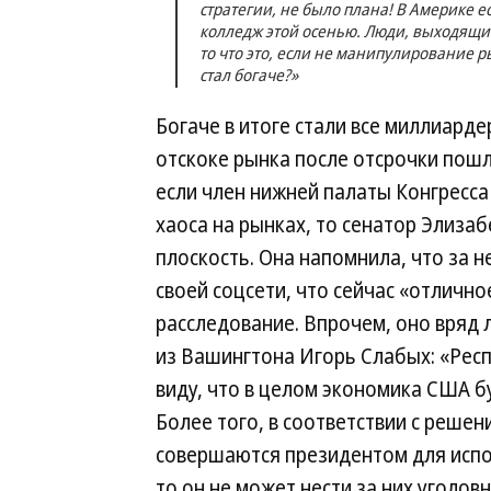
стратегии, не было плана! В Америке е
колледж этой осенью. Люди, выходящие
то что это, если не манипулирование р
стал богаче?»
Богаче в итоге стали все миллиарде
отскоке рынка после отсрочки пош
если член нижней палаты Конгресс
хаоса на рынках, то сенатор Элиза
плоскость. Она напомнила, что за 
своей соцсети, что сейчас «отлично
расследование. Впрочем, оно вряд 
из Вашингтона Игорь Слабых: «Респ
виду, что в целом экономика США б
Более того, в соответствии с решен
совершаются президентом для испо
то он не может нести за них уголов