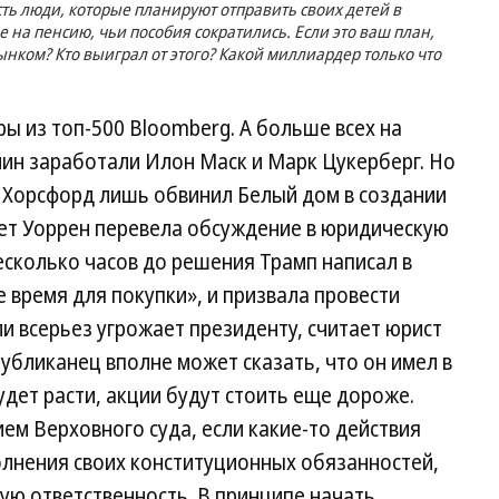
сть люди, которые планируют отправить своих детей в
 на пенсию, чьи пособия сократились. Если это ваш план,
ынком? Кто выиграл от этого? Какой миллиардер только что
ры из топ-500 Bloomberg. А больше всех на
лин заработали Илон Маск и Марк Цукерберг. Но
а Хорсфорд лишь обвинил Белый дом в создании
бет Уоррен перевела обсуждение в юридическую
несколько часов до решения Трамп написал в
е время для покупки», и призвала провести
ли всерьез угрожает президенту, считает юрист
убликанец вполне может сказать, что он имел в
удет расти, акции будут стоить еще дороже.
ием Верховного суда, если какие-то действия
лнения своих конституционных обязанностей,
ную ответственность. В принципе начать