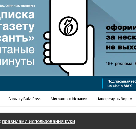
Реклама в «Ъ» www.kommersant.ru/ad
Взрыв у Balzi Rossi
Мигранты в Испании
Навстречу выборам
с
правилами использования куки