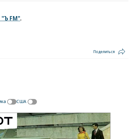
 "Ъ FM"
.
Поделиться
ика
США