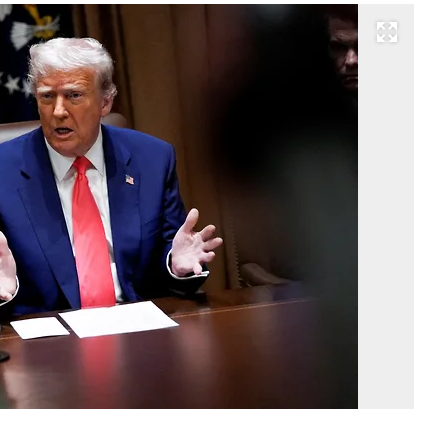
Развернуть на весь экран
Фо
Na
Ho
/
Re