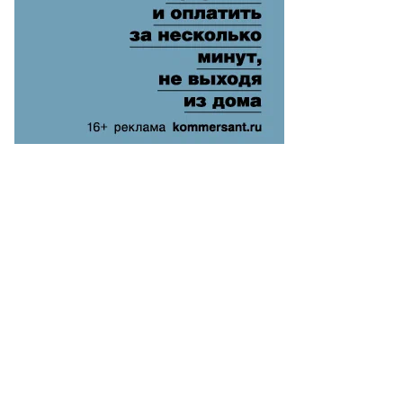
то:
than
ward
uters