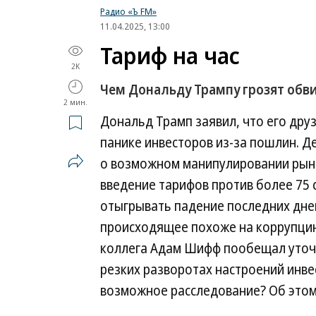
Радио «Ъ FM»
11.04.2025, 13:00
Тариф на час
2K
Чем Дональду Трампу грозят об
2 мин.
Дональд Трамп заявил, что его др
панике инвесторов из-за пошлин. 
о возможном манипулировании рынк
введение тарифов против более 75 
отыгрывать падение последних дней
происходящее похоже на коррупцию
коллега Адам Шифф пообещал уточн
резких разворотах настроений инве
возможное расследование? Об этом