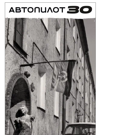
то:
атолий
анов,
ммерсантъ