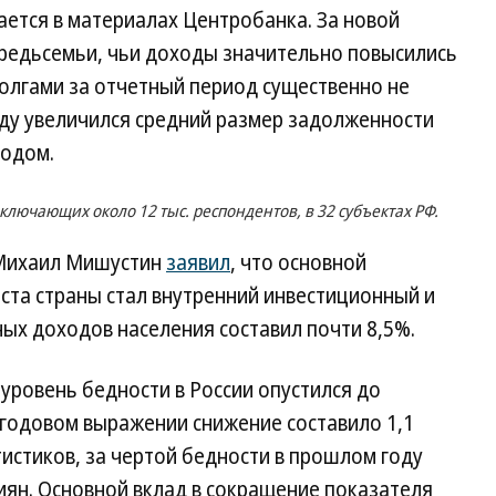
ется в материалах Центробанка. За новой
редьсемьи, чьи доходы значительно повысились
 долгами за отчетный период существенно не
оду увеличился средний размер задолженности
годом.
ключающих около 12 тыс. респондентов, в 32 субъектах РФ.
 Михаил Мишустин
заявил
, что основной
ста страны стал внутренний инвестиционный и
ных доходов населения составил почти 8,5%.
 уровень бедности в России опустился до
 годовом выражении снижение составило 1,1
тистиков, за чертой бедности в прошлом году
сиян. Основной вклад в сокращение показателя