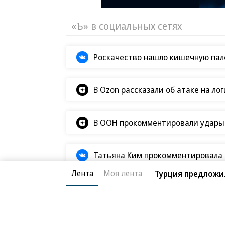
«Ъ» в социальных сетях
Роскачество нашло кишечную пало
В Ozon рассказали об атаке на ло
В ООН прокомментировали удары В
Татьяна Ким прокомментировала а
Лента
Моя лента
Турция предложил