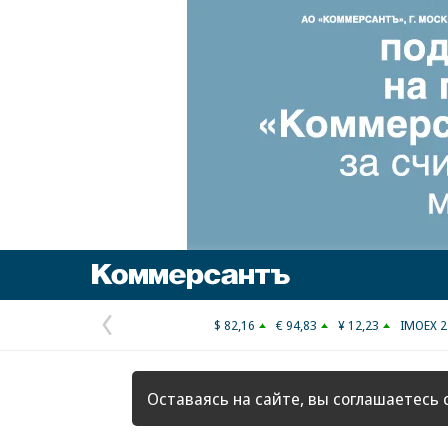
Коммерсантъ
$ 82,16
€ 94,83
¥ 12,23
IMOEX 2
Предыдущая
страница
Оставаясь на сайте, вы соглашаетесь 