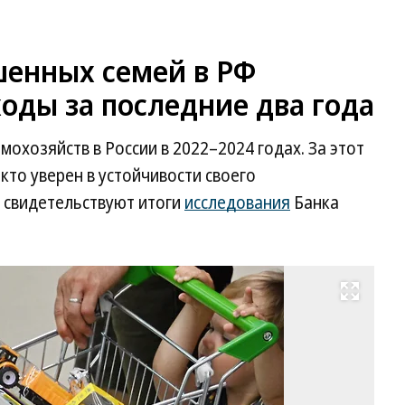
енных семей в РФ
оды за последние два года
охозяйств в России в 2022–2024 годах. За этот
кто уверен в устойчивости своего
 свидетельствуют итоги
исследования
Банка
Развернуть на весь экран
Фо
Ан
Жд
Ко