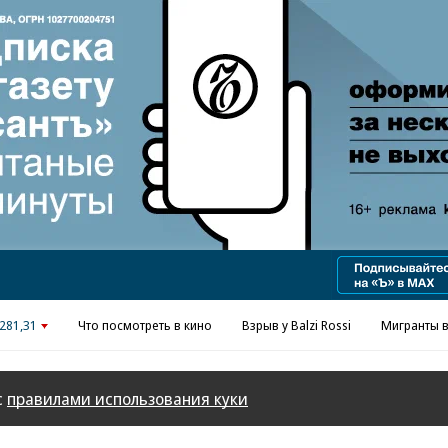
Реклама в «Ъ» www.kommersant.ru/ad
281,31
Что посмотреть в кино
Взрыв у Balzi Rossi
Мигранты в
с
правилами использования куки