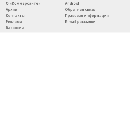
О «Коммерсанте»
Android
Архив
Обратная связь
Контакты
Правовая информация
Реклама
E-mail рассылки
Вакансии
18+
© АО «Коммерсантъ». 127006, Москва, Оружейный переулок д. 41,
тел. +7 (495) 797-69-70.
Сетевое издание «Коммерсантъ» (доменное имя сайта:
kommersant.ru) зарегистрировано Федеральной службой
по надзору в сфере связи, информационных технологий и массовых
коммуникаций (Роскомнадзор), регистрационный номер и дата
принятия решения о регистрации: серия
Эл № ФС77-76922
от 11 октября 2019 г.
Партнерские проекты/материалы, новости компаний, материалы
с пометкой «Промо» и «Официальное сообщение» опубликованы
на коммерческой основе.
На kommersant.ru применяются рекомендательные технологии.