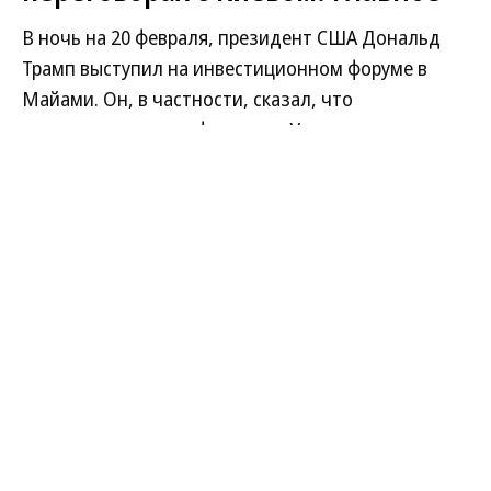
В ночь на 20 февраля, президент США Дональд
Трамп выступил на инвестиционном форуме в
Майами. Он, в частности, сказал, что
урегулирование конфликта на Украине может
занять год, и сделал ряд других важных
заявлений. Главное из его выступления — в
материале «Ъ».
Развернуть на