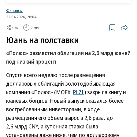
Один рублевый выпуск объемом 5 млрд руб.
Финансы
погашается уже 20 марта. Четыре других выпуска в
22.04.2026, 20:04
американской валюте выпущены на сумму
3K
2 мин.
$2,1 млрд. На эти евробонды в 2024 году банк
Юань на полставки
разместил замещающие облигации среди
локальных инвесторов почти на $1 млрд. По двум
«Полюс» разместил облигации на 2,6 млрд юаней
из этих выпусков общим объемом в обращении на
под низкий процент
российском рынке $564 млн в апреле нынешнего
Спустя всего неделю после размещения
года эмитент имеет право реализовать колл-
долларовых облигаций золотодобывающая
опционы — выкупить эти ценные бумаги по
компания «Полюс» (MOEX:
PLZL
) закрыла книгу и
номиналу. В рублевом эквиваленте (48,5 млрд
юаневых бондов. Новый выпуск оказался более
руб.) эти выпуски соизмеримы с планируемым
востребованным инвесторами, в ходе
объемом размещения новых субордов.
размещения его объем вырос в 2,6 раза, до
2,6 млрд CNY, а купонная ставка была
Планы по замене валютных субординированных
установлены даже ниже, чем по долларовому