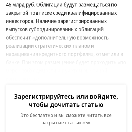
46 млрд руб. Облигации будут размещаться по
закрытой подписке среди квалифицированных
инвесторов. Наличие зарегистрированных
выпусков субординированных облигаций
обеспечит «дополнительную возможность
реализации стратегических планов и
наращивания кредитного портфеля», отметили в
банке. При этом размещение будет проходить «по
мере необходимости и с учетом рыночной
конъюнктуры».
По данным «Интерфакса», по итогам 2024 года Альфа-
Зарегистрируйтесь или войдите,
банк занимал четвертое место по активам (11,5 трлн руб.)
чтобы дочитать статью
в РФ. Собственный капитал на 1 января 2025 года
составлял 0,97 трлн руб. Чистая прибыль по итогам 2024
Это бесплатно и вы сможете читать все
года достигла 200 млрд руб.
закрытые статьи «Ъ»
Субординированные облигации (суборды) учитываются