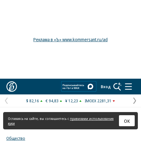
Реклама в «Ъ» www.kommersant.ru/ad
Коммерсантъ
Вход
$ 82,16
€ 94,83
¥ 12,23
IMOEX 2281,31
Предыдущая
С
страница
с
Оставаясь на сайте, вы соглашаетесь с
правилами использования
ОК
куки
Общество