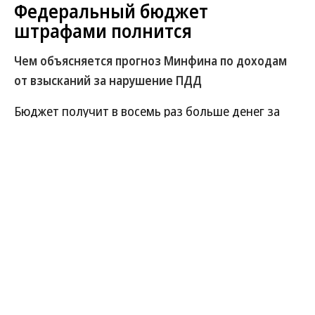
Федеральный бюджет
штрафами полнится
Чем объясняется прогноз Минфина по доходам
от взысканий за нарушение ПДД
Бюджет получит в восемь раз больше денег за
дорожные штрафы. По прогнозам Минфина,
вместо запланированных 6,4 млрд руб.
поступления составят 52,8 млрд руб., пишут
«Ведомости» со ссылкой на законопроект о
внесении изменений в бюджет на текущий
финансовый год.
Развернуть на