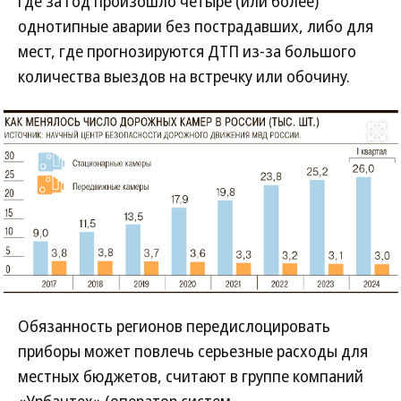
где за год произошло четыре (или более)
однотипные аварии без пострадавших, либо для
мест, где прогнозируются ДТП из-за большого
количества выездов на встречку или обочину.
Развернуть на
Обязанность регионов передислоцировать
приборы может повлечь серьезные расходы для
местных бюджетов, считают в группе компаний