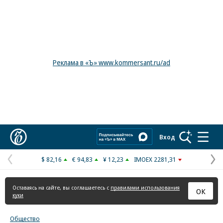
Реклама в «Ъ» www.kommersant.ru/ad
Коммерсантъ
Вход
$ 82,16
€ 94,83
¥ 12,23
IMOEX 2281,31
Предыдущая
С
страница
с
Оставаясь на сайте, вы соглашаетесь с
правилами использования
ОК
куки
Общество