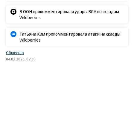
В ООН прокомментировали удары ВСУ по складам
Wildberries
Татьяна Ким прокомментировала атаки на склады
Wildberries
Общество
04.03.2026, 07:30
8K
3 мин.
Федералкам добавят асфальта и
освещения
Минтранс предложил дорожникам
сконцентрировать усилия на повышении
безопасности движения
Федеральных дорожников обяжут в первую