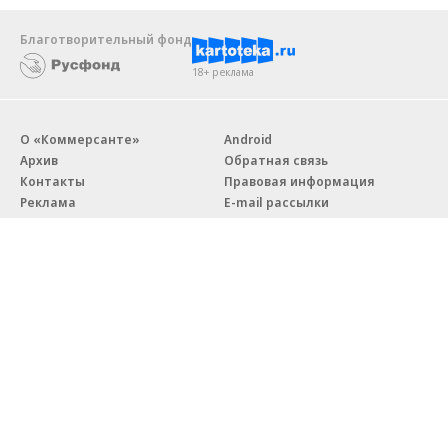
Благотворительный фонд
18+ реклама
О «Коммерсанте»
Android
Архив
Обратная связь
Контакты
Правовая информация
Реклама
E-mail рассылки
Вакансии
18+
© АО «Коммерсантъ». 127006, Москва, Оружейный переулок д. 41,
тел. +7 (495) 797-69-70.
Сетевое издание «Коммерсантъ» (доменное имя сайта:
kommersant.ru) зарегистрировано Федеральной службой
по надзору в сфере связи, информационных технологий и массовых
коммуникаций (Роскомнадзор), регистрационный номер и дата