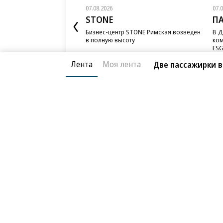
07.08.2026
07.
STONE
П
Бизнес-центр STONE Римская возведен
В Д
в полную высоту
ком
ESG
Лента
Моя лента
Две пассажирки 
Благотворительный фонд
О «Коммер
Архив
Контакты
18+ реклама
© АО «Коммерсантъ». 127006, Москва, Оружейный пе
Сетевое издание «Коммерсантъ» (доменное имя сайт
Федеральной службой по надзору в сфере связи, и
и массовых коммуникаций (Роскомнадзор), регистра
решения о регистрации: серия
Эл № ФС77-76922
от 1