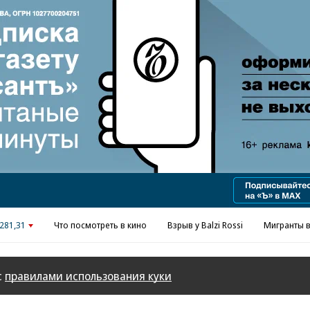
Реклама в «Ъ» www.kommersant.ru/ad
281,31
Что посмотреть в кино
Взрыв у Balzi Rossi
Мигранты в
с
правилами использования куки