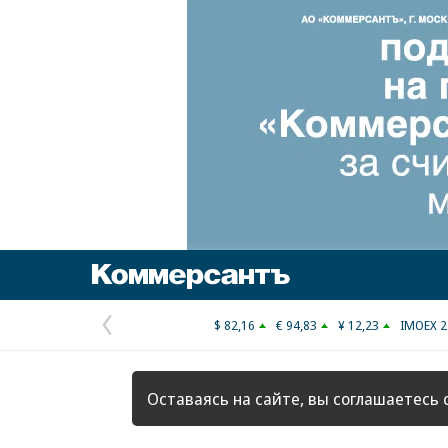
Коммерсантъ
$ 82,16
€ 94,83
¥ 12,23
IMOEX 2
Предыдущая
страница
Оставаясь на сайте, вы соглашаетесь 