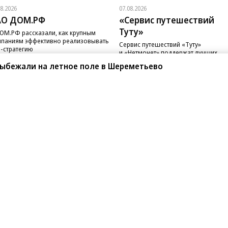
08.2026
07.08.2026
АО ДОМ.РФ
«Сервис путешествий
Туту»
ОМ.РФ рассказали, как крупным
паниям эффективно реализовывать
Сервис путешествий «Туту»
-стратегию
и «Нетмонет» поддержат лучших
сотрудников российских отелей
выбежали на летное поле в Шереметьево
санте»
Реклама
Обратная связь
Вакансии
Правовая информация
Android
E-mail рассылки
реулок д. 41,
тел. +7 (495) 797-69-70.
Партнерские проекты/матери
«Промо» и «Официальное со
а: kommersant.ru) зарегистрировано
нформационных технологий
На kommersant.ru применяют
ционный номер и дата принятия
1 октября 2019 г.