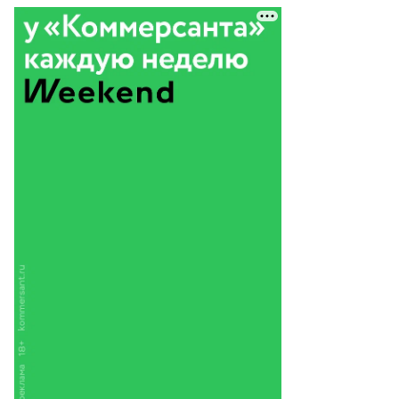
то:
nen
ulun,
uters