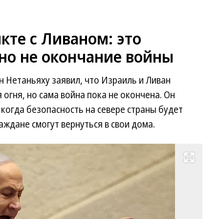
кте с Ливаном: это
но не окончание войны
 Нетаньяху заявил, что Израиль и Ливан
огня, но сама война пока не окончена. Он
 когда безопасность на севере страны будет
аждане смогут вернуться в свои дома.
Развернуть на весь экран
Фо
Ro
Zv
Re