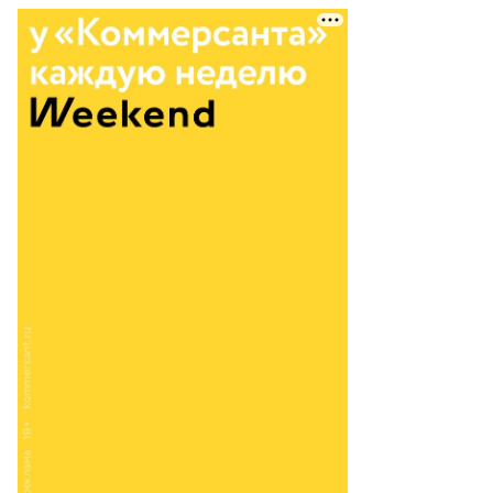
нистр
остранных
л
ссии
ргей
вров