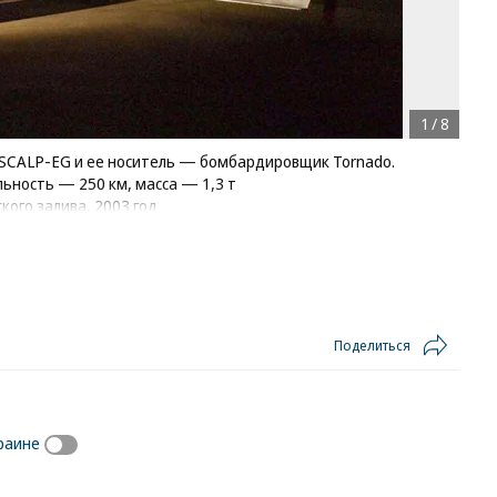
1
/
8
SCALP-EG и ее носитель — бомбардировщик Tornado.
ьность — 250 км, масса — 1,3 т
кого залива, 2003 год
Поделиться
раине