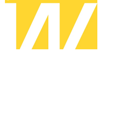
то:
еб
лкунов,
ммерсантъ