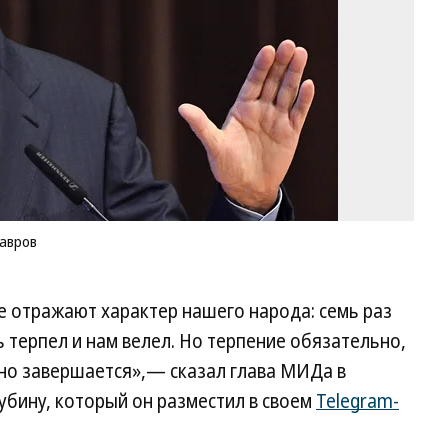
Фо
Гл
Ще
Ко
Лавров
ые отражают характер нашего народа: семь раз
 терпел и нам велел. Но терпение обязательно,
оно завершается»,— сказал глава МИДа в
убину, который он разместил в своем
Telegram-