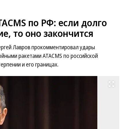
TACMS по РФ: если долго
е, то оно закончится
ергей Лавров прокомментировал удары
ойными ракетами ATACMS по российской
ерпении и его границах.
Развернуть на весь экран
Ми
ин
де
Ро
Се
Ла