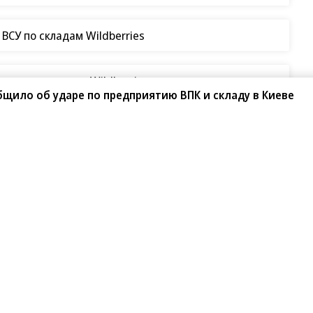
СУ по складам Wildberries
таки на склады Wildberries
щило об ударе по предприятию ВПК и складу в Киеве
й ситуации ждать не
переговоров по Украине
ет», — Владимир Путин прокомментировал