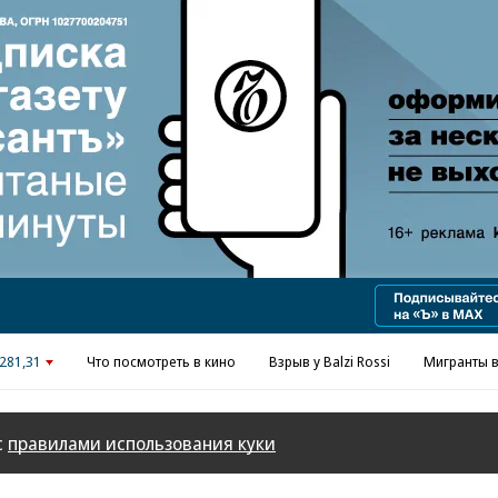
Реклама в «Ъ» www.kommersant.ru/ad
281,31
Что посмотреть в кино
Взрыв у Balzi Rossi
Мигранты в
с
правилами использования куки