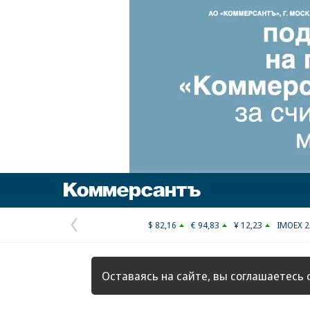
Коммерсантъ
$ 82,16
€ 94,83
¥ 12,23
IMOEX 2
Предыдущая
страница
Оставаясь на сайте, вы соглашаетесь 