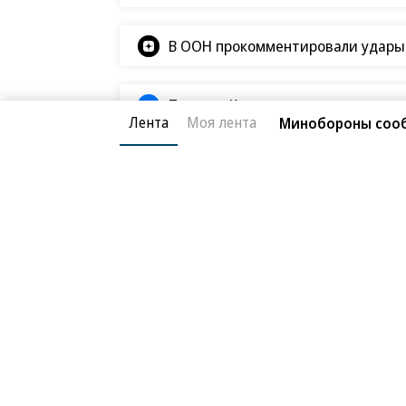
В ООН прокомментировали удары В
Татьяна Ким прокомментировала а
Лента
Моя лента
Минобороны сооб
Радио «Ъ FM»
23.06.2026, 18:33
«Изменений в обще
31K
стоит»
2 мин.
Дмитрий Дризе — о перспективе 
«Предпосылок для диалога пока н