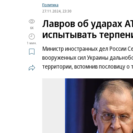
Политика
27.11.2024, 23:30
Лавров об ударах A
6K
испытывать терпени
1 мин.
Министр иностранных дел России С
вооруженных сил Украины дальноб
территории, вспомнив пословицу о т