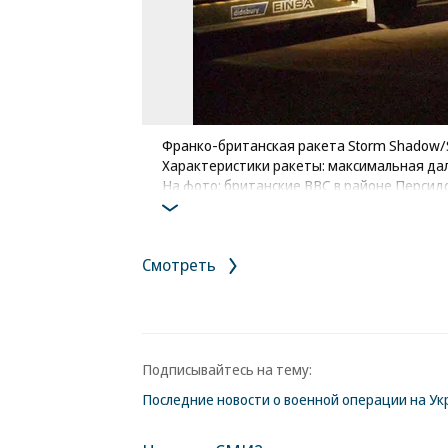
Франко-британская ракета Storm Shadow/
Характеристики ракеты: максимальная дал
На фото: британские ВВС в районе Персидс
Фото: Cpl Paul Saxby, RAF Pool / AP
Смотреть
Подписывайтесь на тему:
Последние новости о военной операции на Ук