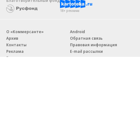
Благотворительный фонд
18+ реклама
О «Коммерсанте»
Android
Архив
Обратная связь
Контакты
Правовая информация
Реклама
E-mail рассылки
Вакансии
18+
© АО «Коммерсантъ». 127006, Москва, Оружейный переулок д. 41,
тел. +7 (495) 797-69-70.
Сетевое издание «Коммерсантъ» (доменное имя сайта:
kommersant.ru) зарегистрировано Федеральной службой
по надзору в сфере связи, информационных технологий и массовых
коммуникаций (Роскомнадзор), регистрационный номер и дата
принятия решения о регистрации: серия
Эл № ФС77-76922
от 11 октября 2019 г.