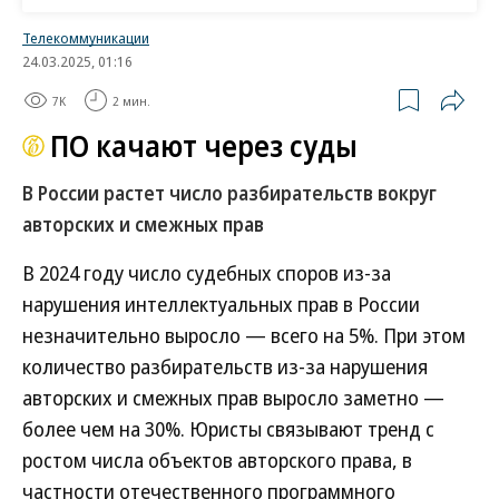
ПО в среднем составил 20% относительно 2022
года. В начале текущего года участники рынка
Телекоммуникации
24.03.2025, 01:16
сообщали, что совместно с Минцифры работают
над созданием специальной «этической
7K
2 мин.
комиссии» на базе отраслевых IT-ассоциаций,
ПО качают через суды
которая бы согласовывала «единичные случаи»
В России растет число разбирательств вокруг
повышения цен (
см. “Ъ” от 19 января
). Ряд крупных
авторских и смежных прав
компаний еще в первой половине 2023 года
подписали с Минцифры «ценовую хартию», по
В 2024 году число судебных споров из-за
которой должны добровольно сдерживать цены
нарушения интеллектуальных прав в России
на уровне 15% в год с учетом инфляции (
см. “Ъ” от
незначительно выросло — всего на 5%. При этом
2 мая 2023 года
). В министерстве не ответили “Ъ”.
количество разбирательств из-за нарушения
авторских и смежных прав выросло заметно —
Причина текущего роста цен — повышение
более чем на 30%. Юристы связывают тренд с
запросов клиентов IT-компаний, считает Кирилл
ростом числа объектов авторского права, в
Семион. В 2022–2023 годах корпорации запускали
частности отечественного программного
пилотные проекты, то есть тестировали