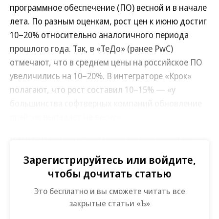
программное обеспечение (ПО) весной и в начале
лета. По разным оценкам, рост цен к июню достиг
10–20% относительно аналогичного периода
прошлого года. Так, в «ТеДо» (ранее PwC)
отмечают, что в среднем цены на российское ПО
увеличились на 10–20%. В интеграторе «Крок»
полагают, что рост составил 10–15% — «у
большинства софтверных компаний обновление
прайсов выпадает на весну».
В АНО «Национальный центр компетенций по
информационным системам управления
Зарегистрируйтесь или войдите,
холдингом» (в состав учредителей входит Т1)
чтобы дочитать статью
говорят, что на услуги и заказные разработки ПО к
Это бесплатно и вы сможете читать все
маю—июню цены выросли примерно на 15% год к
закрытые статьи «Ъ»
году. Стоимость «коробочного ПО» увеличили