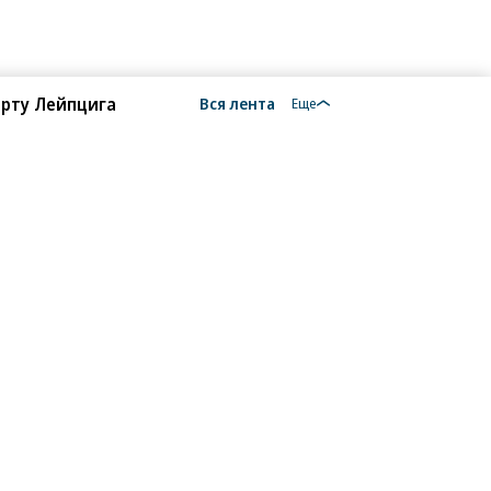
орту Лейпцига
Вся лента
Еще