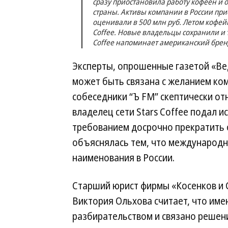
сразу приостановила работу кофеен и о
страны. Активы компании в России при
оценивали в 500 млн руб. Летом кофей
Coffee. Новые владельцы сохранили и т
Coffee напоминает американский брен
Эксперты, опрошенные газетой «Вед
может быть связана с желанием ком
собеседники “Ъ FM” скептически отн
владелец сети Stars Coffee подал и
требованием досрочно прекратить о
объяснялась тем, что международн
наименования в России.
Старший юрист фирмы «Косенков и 
Виктория Ольхова считает, что име
разбирательством и связано решени