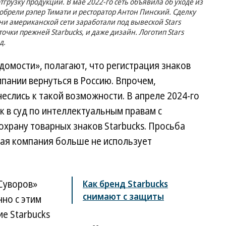
тгрузку продукции. В мае 2022-го сеть объявила об уходе из
обрели рэпер Тимати и ресторатор Антон Пинский. Сделку
ни американской сети заработали под вывеской Stars
очки прежней Starbucks, и даже дизайн. Логотип Stars
д.
омости», полагают, что регистрация знаков
пании вернуться в Россию. Впрочем,
еслись к такой возможности. В апреле 2024-го
ск в суд по интеллектуальным правам с
храну товарных знаков Starbucks. Просьба
ая компания больше не использует
Суворов»
Как бренд Starbucks
снимают с защиты
нно с этим
е Starbucks