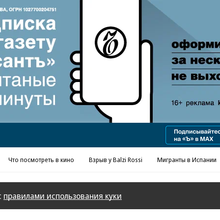
Реклама в «Ъ» www.kommersant.ru/ad
Что посмотреть в кино
Взрыв у Balzi Rossi
Мигранты в Испании
с
правилами использования куки