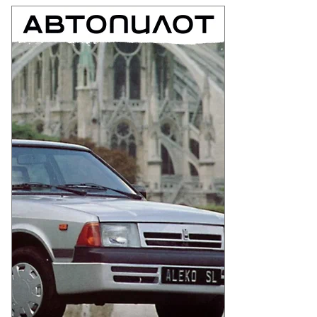
то:
ександр
ридонов,
ммерсантъ