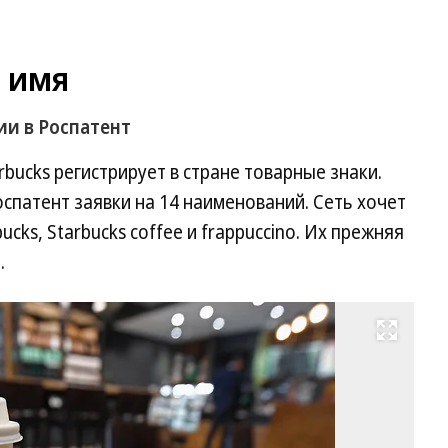
т имя
ии в Роспатент
bucks регистрирует в стране товарные знаки.
спатент заявки на 14 наименований. Сеть хочет
ucks, Starbucks coffee и frappuccino. Их прежняя
.
Развернуть на весь экран
Фо
Ал
Ми
Ко