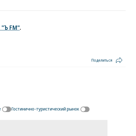
 "Ъ FM"
.
Поделиться
е
Гостинично-туристический рынок