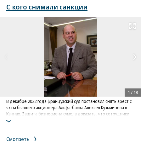
С кого снимали санкции
Развернуть на
1
/
18
В декабре 2022 года французский суд постановил снять арест с
яхты бывшего акционера Альфа-банка Алексея Кузьмичева в
Каннах. Защита бизнесмена сумела доказать, что сотрудники
таможни не имели права подниматься на борт российских
судов. Это была вторая победа бизнесмена — первую яхту
вернули в сентябре 2022 года
Смотреть
Фото: Коммерсантъ / Алексей Мякишев
/
купить фото