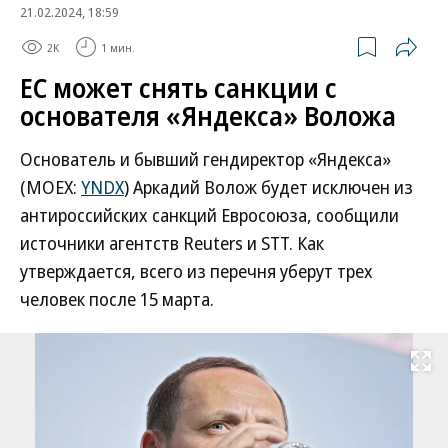
21.02.2024, 18:59
2K
1 мин.
ЕС может снять санкции с
основателя «Яндекса» Воложа
Основатель и бывший гендиректор «Яндекса»
(MOEX:
YNDX
) Аркадий Волож будет исключен из
антироссийских санкций Евросоюза, сообщили
источники агентств Reuters и STT. Как
утверждается, всего из перечня уберут трех
человек после 15 марта.
Развернуть на