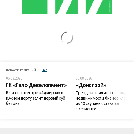
Заставим раскаяться: союзник России
дал грозное обещание