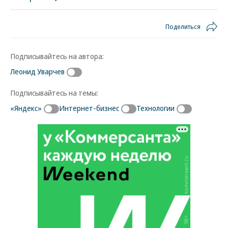
Поделиться
Подписывайтесь на автора:
Леонид Уварчев
Подписывайтесь на темы:
«Яндекс»
Интернет-бизнес
Технологии
Новости партнеров
ВСУ точно получат десятки тысяч новых
солдат
Путин озвучил итоговый план СВО
Зеленский неожиданно высказался о
возвращении Крыма