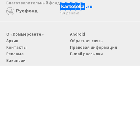
Новости компаний
Все
06.08.2026
06.08.2026
ГК «Галс-Девелопмент»
«Донстрой»
В бизнес-центре «Адмирал» в
Тренд на лояльность: покупат
Южном порту залит первый куб
недвижимости бизнес-класса в
бетона
из 10 случаев остаются
в сегменте
Благотворительный фонд
18+ реклама
О «Коммерсанте»
Android
Архив
Обратная связь
Контакты
Правовая информация
Реклама
E-mail рассылки