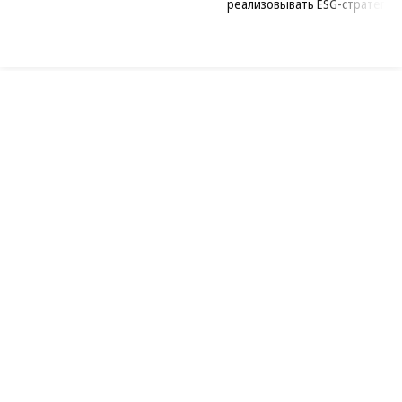
возведен в полную высоту
крупным компаниям эффектив
реализовывать ESG-стратегию
Благотворительный фонд
18+ реклама
О «Коммерсанте»
Android
Архив
Обратная связь
Контакты
Правовая информация
Реклама
E-mail рассылки
Вакансии
18+