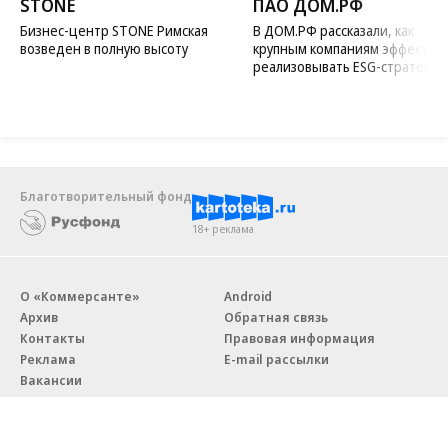
STONE
ПАО ДОМ.РФ
Бизнес-центр STONE Римская
В ДОМ.РФ рассказали, как
возведен в полную высоту
крупным компаниям эффектив
реализовывать ESG-стратегию
Благотворительный фонд
18+ реклама
О «Коммерсанте»
Android
Архив
Обратная связь
Контакты
Правовая информация
Реклама
E-mail рассылки
Вакансии
18+