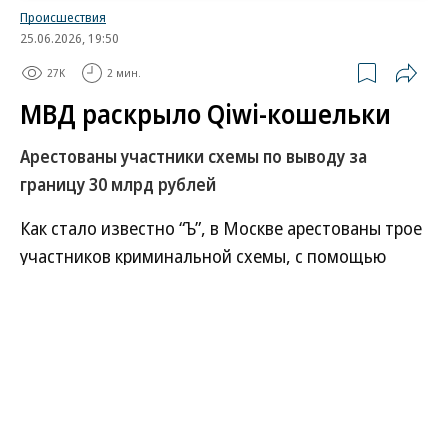
Происшествия
25.06.2026, 19:50
27K
2 мин.
МВД раскрыло Qiwi-кошельки
Арестованы участники схемы по выводу за
границу 30 млрд рублей
Как стало известно “Ъ”, в Москве арестованы трое
участников криминальной схемы, с помощью
которой через платежные системы Qiwi из России
за границу было выведено более 30 млрд руб.
Предполагаемые организаторы схемы находятся
за границей.
Развернуть на