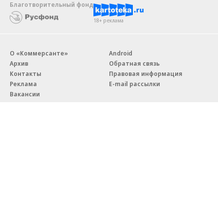
Новости компаний
Все
06.08.2026
06.08.2026
ГК «Галс-Девелопмент»
«Донстрой»
В бизнес-центре «Адмирал» в
Тренд на лояльность: покупат
Южном порту залит первый куб
недвижимости бизнес-класса в
бетона
из 10 случаев остаются
в сегменте
Благотворительный фонд
18+ реклама
О «Коммерсанте»
Android
Архив
Обратная связь
Контакты
Правовая информация
Реклама
E-mail рассылки