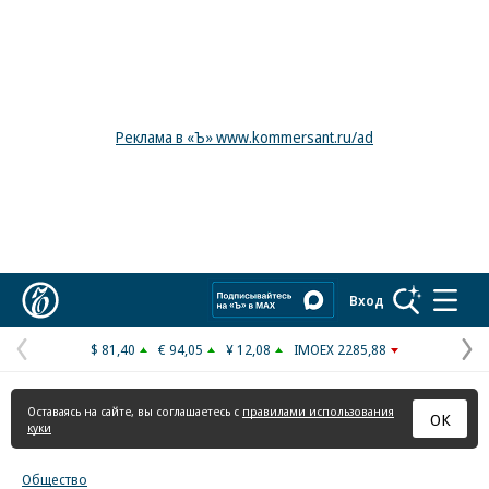
Реклама в «Ъ» www.kommersant.ru/ad
Коммерсантъ
Вход
$ 81,40
€ 94,05
¥ 12,08
IMOEX 2285,88
Предыдущая
С
страница
с
Оставаясь на сайте, вы соглашаетесь с
правилами использования
ОК
куки
Общество