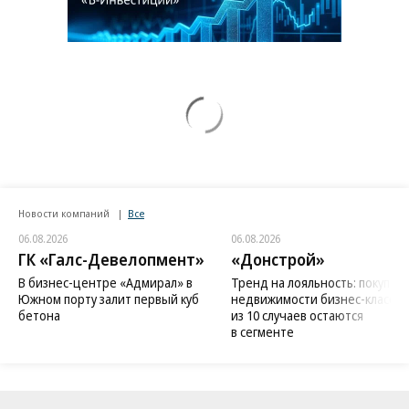
Заставим раскаяться: союзник России
дал грозное обещание