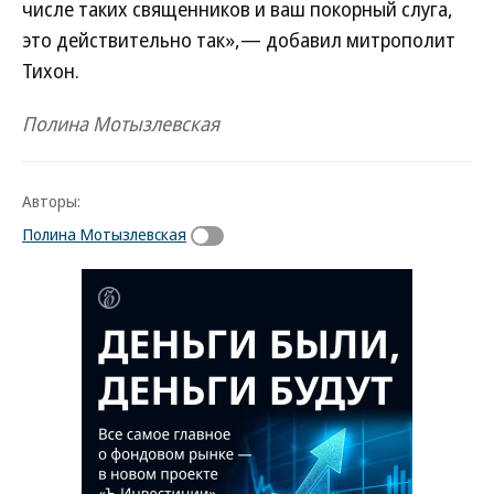
числе таких священников и ваш покорный слуга,
это действительно так»,— добавил митрополит
Тихон.
Полина Мотызлевская
Авторы:
Полина Мотызлевская
Новости партнеров
ВСУ точно получат десятки тысяч новых
солдат
Путин озвучил итоговый план СВО
Зеленский неожиданно высказался о
возвращении Крыма