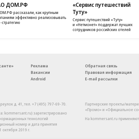
АО ДОМ.РФ
«Сервис путешествий
Туту»
ОМ.РФ рассказали, как крупным
паниям эффективно реализовывать
Сервис путешествий «Туту»
-стратегию
и «Нетмонет» поддержат лучших
сотрудников российских отелей
санте»
Реклама
Обратная связь
Вакансии
Правовая информация
Android
E-mail рассылки
реулок д. 41,
тел. +7 (495) 797-69-70.
Партнерские проекты/матери
«Промо» и «Официальное со
а: kommersant.ru) зарегистрировано
нформационных технологий
На kommersant.ru применяют
ционный номер и дата принятия
1 октября 2019 г.