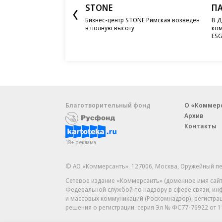
STONE
П
Бизнес-центр STONE Римская возведен
В Д
в полную высоту
ком
ESG
Благотворительный фонд
О «Коммер
Архив
Контакты
18+ реклама
© АО «Коммерсантъ». 127006, Москва, Оружейный пе
Сетевое издание «Коммерсантъ» (доменное имя сайт
Федеральной службой по надзору в сфере связи, и
и массовых коммуникаций (Роскомнадзор), регистра
решения о регистрации: серия
Эл № ФС77-76922
от 1