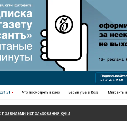
Реклама в «Ъ» www.kommersant.ru/ad
281,31
Что посмотреть в кино
Взрыв у Balzi Rossi
Мигранты в
с
правилами использования куки