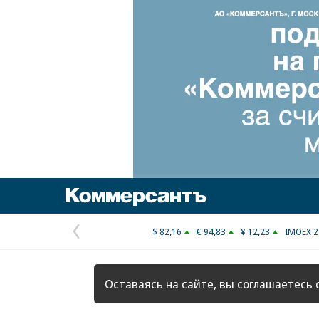
Коммерсантъ
$ 82,16
€ 94,83
¥ 12,23
IMOEX 2
Предыдущая
страница
Оставаясь на сайте, вы соглашаетесь 