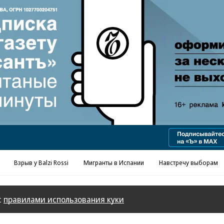
Реклама в «Ъ» www.kommersant.ru/ad
Взрыв у Balzi Rossi
Мигранты в Испании
Навстречу выборам
с
правилами использования куки