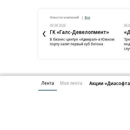
Новости компаний
Все
06.08.2026
06.
ГК «Галс-Девелопмент»
«Д
В бизнес-центре «Адмирал» в Южном
Тре
порту залит первый куб бетона
нед
слу
Лента
Моя лента
Акции «Диасофта»
Благотворительный фонд
О «Коммер
Архив
Контакты
18+ реклама
© АО «Коммерсантъ». 127006, Москва, Оружейный пе
Сетевое издание «Коммерсантъ» (доменное имя сайт