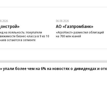
08.2026
06.08.2026
онстрой»
АО «Газпромбанк»
нд на лояльность: покупатели
«АгроНэкст» разместил облигаций
вижимости бизнес-класса в 9 из 10
на 700 млн юаней
чаев остаются в сегменте
 упали более чем на 6% на новостях о дивидендах и отк
санте»
Реклама
Обратная связь
Вакансии
Правовая информация
Android
E-mail рассылки
реулок д. 41,
тел. +7 (495) 797-69-70.
Партнерские проекты/матери
«Промо» и «Официальное со
а: kommersant.ru) зарегистрировано