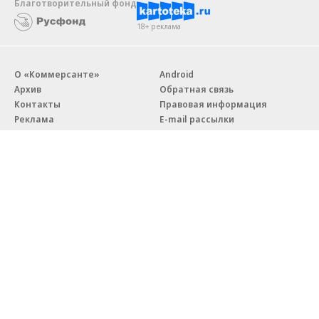
Благотворительный фонд
18+ реклама
О «Коммерсанте»
Android
Архив
Обратная связь
Контакты
Правовая информация
Реклама
E-mail рассылки
Вакансии
18+
© АО «Коммерсантъ». 127006, Москва, Оружейный переулок д. 41,
тел. +7 (495) 797-69-70.
Сетевое издание «Коммерсантъ» (доменное имя сайта:
kommersant.ru) зарегистрировано Федеральной службой
по надзору в сфере связи, информационных технологий и массовых
коммуникаций (Роскомнадзор), регистрационный номер и дата
принятия решения о регистрации: серия
Эл № ФС77-76922
от 11 октября 2019 г.