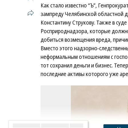
самовольные постройки в «Горбуш
Как стало известно “Ъ”, Генпрокур
могут возникнуть проблемы. В дека
зампреду Челябинской областной 
Замоскворецкий районный суд по 
Константину Струкову. Также в суде
Генпрокуратуры наложил обеспечи
Росприроднадзора, которые должны
на десятки связанных с Алексеем Х
добиться возмещения вреда, причин
структур, среди которых комплекс 
Вместо этого надзорно-следственны
помешает, а вот с прекращением пр
неформальным отношениям с господ
предупреждает Павел Желновод. Из
тот сохранил деньги и бизнес. Тепе
владельцу комплекса придется обр
последние активы которого уже аре
объекта в Росреестре, то есть ум
ЮСТ Александр Боломатов.
У арендаторов «Горбушкиного двор
должны быть снесены, вряд ли полу
считает эксперт. Все сделки с сам