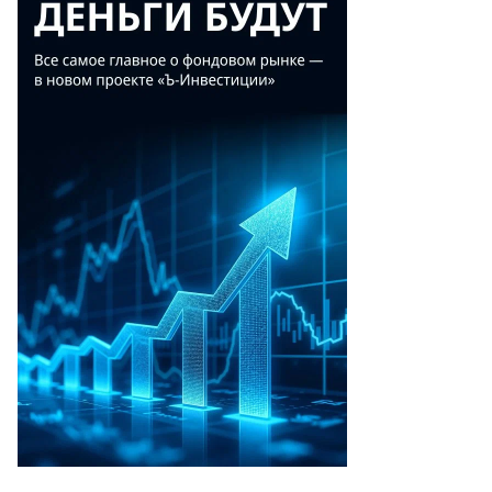
о
окурорскому
ку