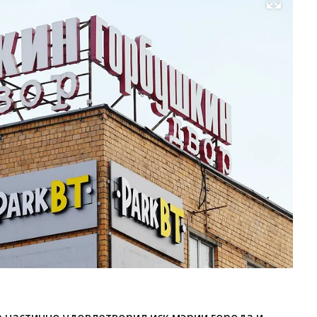
Развернуть на весь экран
Фо
Ал
Ка
Ко