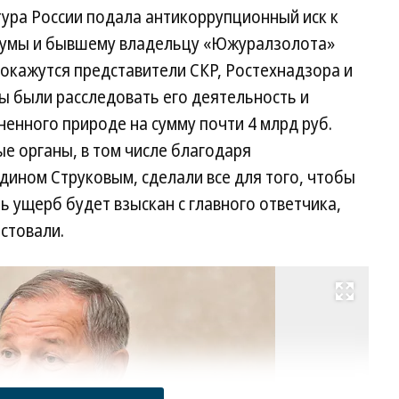
доследственная проверка в
кином дворе»
атура России подала антикоррупционный иск к
отношении бывшего
бре 2022 года
думы и бывшему владельцу «Южуралзолота»
руководства завода
требованию
 окажутся представители СКР, Ростехнадзора и
«Рубин»
тельные меры
 были расследовать его деятельность и
отиным
енного природе на сумму почти 4 млрд руб.
«Горбушкин двор». Фактическому сносу это не
е органы, в том числе благодаря
ав на эти помещения может выйти затруднение,
ином Струковым, сделали все для того, чтобы
-за наложенного на недвижимость ареста
рь ущерб будет взыскан с главного ответчика,
ащаться в суд для обновления характеристики
стовали.
еньшить площадь, добавляет партнер юрфирмы
Развернуть на весь экран
а», находящихся в помещениях, которые
П
чится взыскать убытки с владельца объекта,
пр
ис
овольно построенными объектами ничтожны,
у