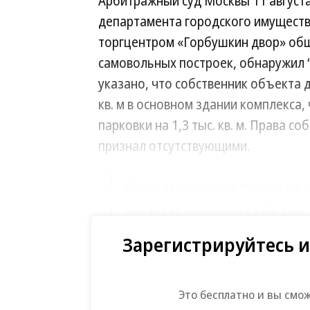
Арбитражный суд Москвы 11 августа
департамента городского имуществ
торгцентром «Горбушкин двор» обще
самовольных построек, обнаружил “
указано, что собственник объекта 
кв. м в основном здании комплекса, ч
парковки на 1,3 тыс. кв. м. Права 
признал отсутствующими.
Исходно мэрия просила с
кв. м) и парковку (28 тыс
удовлетворены.
Зарегистрируйтесь и
В ДГИ сообщили “Ъ”, что рассматр
мэрии Москвы и «Горбушкином дворе
Это бесплатно и вы смо