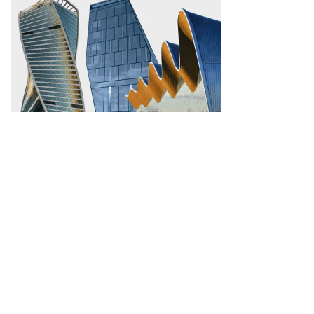
то:
ександр
заков,
ммерсантъ