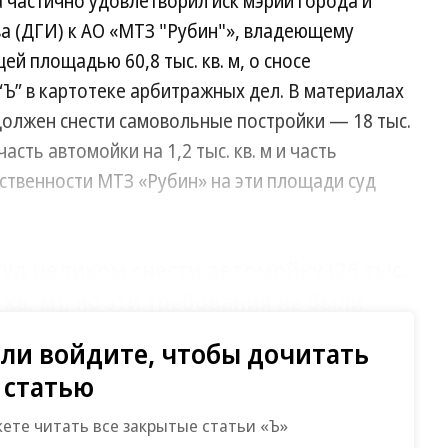
 частично удовлетворил иск мэрии города и
а (ДГИ) к АО «МТЗ "Рубин"», владеющему
й площадью 60,8 тыс. кв. м, о сносе
Ъ” в картотеке арбитражных дел. В материалах
должен снести самовольные постройки — 18 тыс.
асть автомойки на 1,2 тыс. кв. м и часть
собственности МТЗ «Рубин» на эти площади суд
уд целиком снести автомойку (26 тыс.
. кв. м), но эти требования не были
ли войдите, чтобы дочитать
статью
ивают возможность обжаловать это решение. В
» на запрос “Ъ” не ответили.
жете читать все закрытые статьи «Ъ»