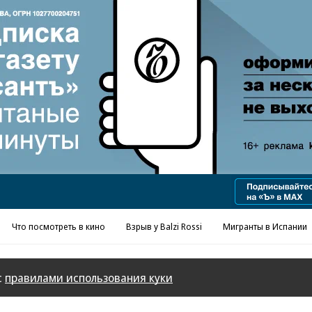
Реклама в «Ъ» www.kommersant.ru/ad
Что посмотреть в кино
Взрыв у Balzi Rossi
Мигранты в Испании
с
правилами использования куки